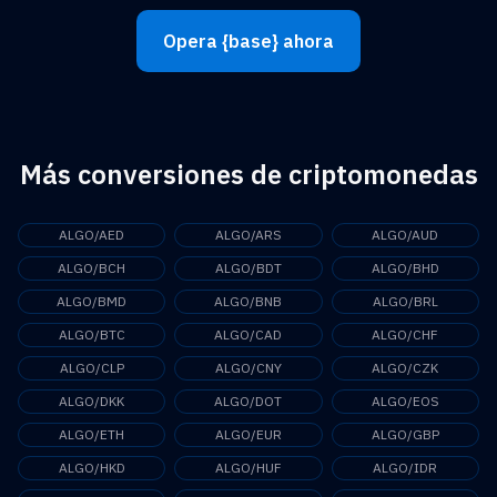
Opera {base} ahora
Más conversiones de criptomonedas
ALGO/AED
ALGO/ARS
ALGO/AUD
ALGO/BCH
ALGO/BDT
ALGO/BHD
ALGO/BMD
ALGO/BNB
ALGO/BRL
ALGO/BTC
ALGO/CAD
ALGO/CHF
ALGO/CLP
ALGO/CNY
ALGO/CZK
ALGO/DKK
ALGO/DOT
ALGO/EOS
ALGO/ETH
ALGO/EUR
ALGO/GBP
ALGO/HKD
ALGO/HUF
ALGO/IDR