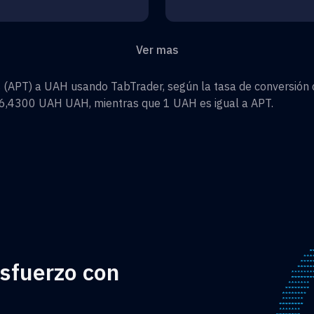
Ver mas
s
(
APT
) a
UAH
usando TabTrader, según la tasa de conversión d
6,4300 UAH
UAH
, mientras que 1
UAH
es igual a
APT
.
esfuerzo con