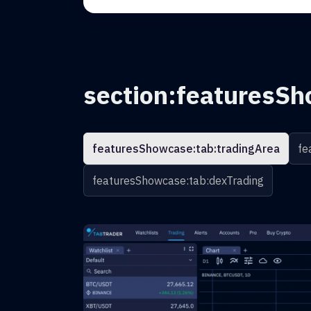
section:featuresSh
featuresShowcase:tab:tradingArea
fe
featuresShowcase:tab:dexTrading