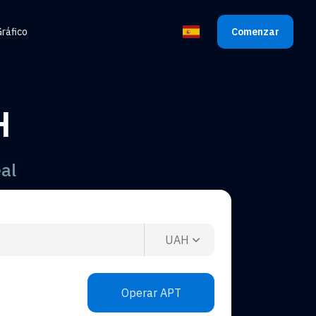
ráfico
Comenzar
Seleccionar Idioma
H
al
UAH
Operar APT