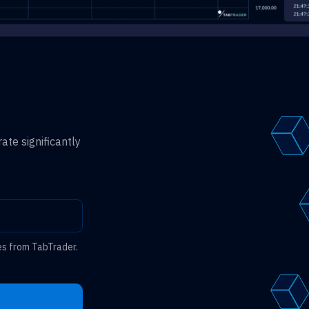
ate significantly
es from TabTrader.