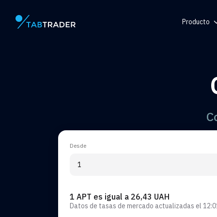
Producto
Página principal
Centro de
Token
Generador
Alerta
C
Desde
1 APT es igual a 26,43 UAH
Datos de tasas de mercado actualizadas el
12:0