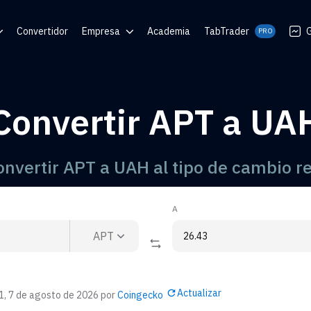
Convertidor
Empresa
Academia
TabTrader
G
PRO
 Ayuda
Blog
Comunidades
Convertir APT a UA
 de QR
onvertir APT a UAH al tipo de cambio re
A
APT
Actualizar
1, 7 de agosto de 2026
por
Coingecko