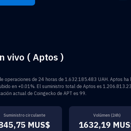
 vivo ( Aptos )
e operaciones de 24 horas de
1.632.185.483 UAH
.
Aptos
ha 
ubido en
+0.01%
. El suministro total de
Aptos
es
1.206.813.2
ficación actual de Coingecko de
APT
es
99
.
Suministro circulante
Volúmen (24h)
845,75 MUS$
1632,19 MUS