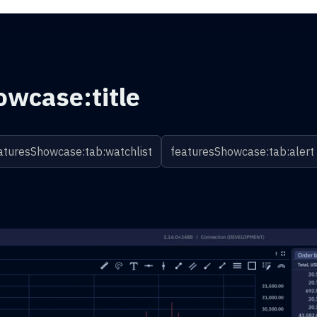
owcase:title
aturesShowcase:tab:watchlist
featuresShowcase:tab:alert