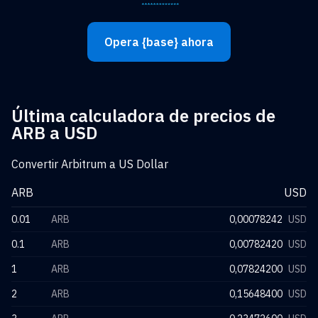
Opera {base} ahora
Última calculadora de precios de
ARB a USD
Convertir Arbitrum a US Dollar
ARB
USD
0.01
ARB
0,00078242
USD
0.1
ARB
0,00782420
USD
1
ARB
0,07824200
USD
2
ARB
0,15648400
USD