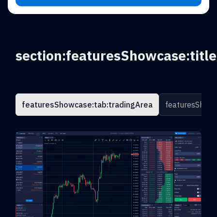
section:featuresShowcase:title
featuresShowcase:tab:tradingArea
featuresShowc