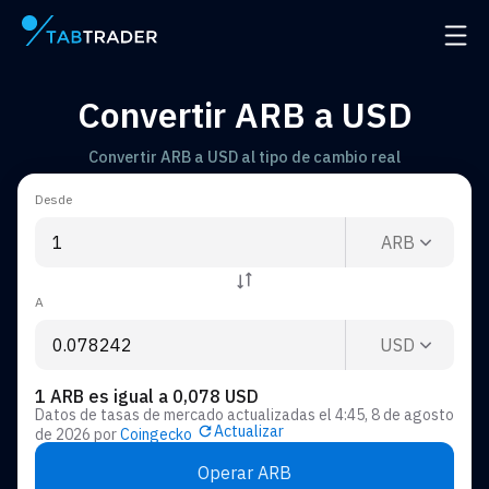
Página principal
Abrir
Convertir ARB a USD
Convertir ARB a USD al tipo de cambio real
Desde
ARB
A
USD
1 ARB es igual a 0,078 USD
Datos de tasas de mercado actualizadas el
4:45, 8 de agosto
Actualizar
de 2026
por
Coingecko
Operar ARB