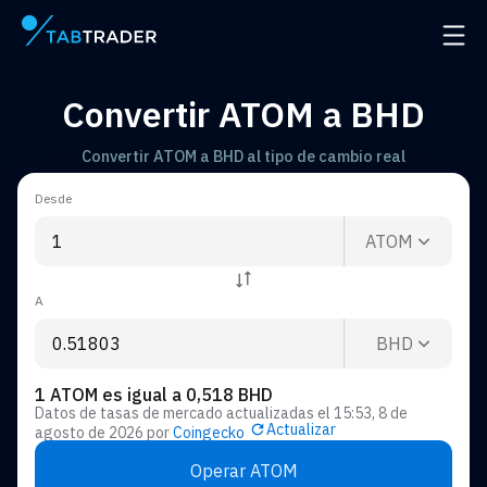
Página principal
Abrir
Convertir ATOM a BHD
Convertir ATOM a BHD al tipo de cambio real
Desde
ATOM
A
BHD
1 ATOM es igual a 0,518 BHD
Datos de tasas de mercado actualizadas el
15:53, 8 de
Actualizar
agosto de 2026
por
Coingecko
Operar ATOM