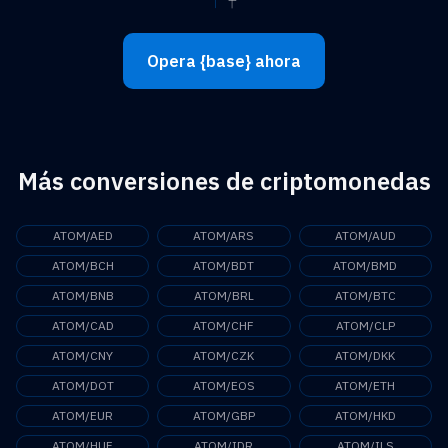
Opera {base} ahora
Más conversiones de criptomonedas
ATOM/AED
ATOM/ARS
ATOM/AUD
ATOM/BCH
ATOM/BDT
ATOM/BMD
ATOM/BNB
ATOM/BRL
ATOM/BTC
ATOM/CAD
ATOM/CHF
ATOM/CLP
ATOM/CNY
ATOM/CZK
ATOM/DKK
ATOM/DOT
ATOM/EOS
ATOM/ETH
ATOM/EUR
ATOM/GBP
ATOM/HKD
ATOM/HUF
ATOM/IDR
ATOM/ILS