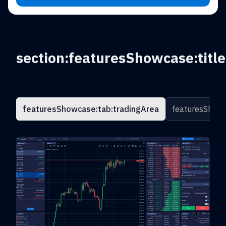
section:featuresShowcase:title
featuresShowcase:tab:tradingArea
featuresShowc