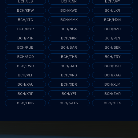
BCH/ILS
BCH/INR
BCH/JPY
BCH/KRW
BCH/KWD
BCH/LKR
BCH/LTC
BCH/MMK
BCH/MXN
BCH/MYR
BCH/NGN
BCH/NZD
BCH/PHP
BCH/PKR
BCH/PLN
BCH/RUB
BCH/SAR
BCH/SEK
BCH/SGD
BCH/THB
BCH/TRY
BCH/TWD
BCH/UAH
BCH/USD
BCH/VEF
BCH/VND
BCH/XAG
BCH/XAU
BCH/XDR
BCH/XLM
BCH/XRP
BCH/YFI
BCH/ZAR
BCH/LINK
BCH/SATS
BCH/BITS