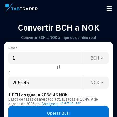
Página principal
Abrir
Convertir BCH a NOK
Convertir BCH a NOK al tipo de cambio real
Desde
BCH
A
NOK
1 BCH es igual a 2056,45 NOK
Datos de tasas de mercado actualizadas el
10:49, 9 de
Actualizar
agosto de 2026
por
Coingecko
Operar BCH