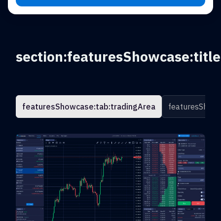
section:featuresShowcase:title
featuresShowcase:tab:tradingArea
featuresShowc