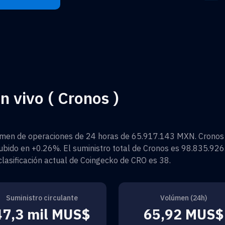
 vivo ( Cronos )
men de operaciones de 24 horas de
65.917.143 MXN
.
Cronos
ubido en
+0.26%
. El suministro total de
Cronos
es
98.835.926
 clasificación actual de Coingecko de
CRO
es
38
.
Suministro circulante
Volúmen (24h)
47,3 mil MUS$
65,92 MUS$