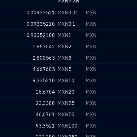
MXN
MXN
0,00933521
MXN
0.01
MXN
0,09335210
MXN
0.1
MXN
0,93352100
MXN
1
MXN
1,867042
MXN
2
MXN
2,800563
MXN
3
MXN
4,667605
MXN
5
MXN
9,335210
MXN
10
MXN
18,6704
MXN
20
MXN
23,3380
MXN
25
MXN
46,6761
MXN
50
MXN
93,3521
MXN
100
MXN