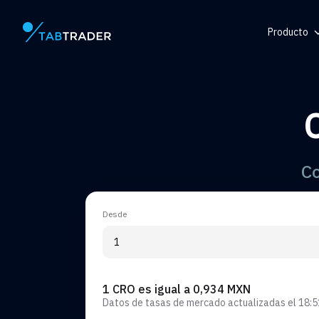
Producto
Página principal
Centro de
Token
Generador
Alerta
Co
Desde
1 CRO es igual a 0,934 MXN
Datos de tasas de mercado actualizadas el
18:5