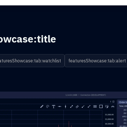
owcase:title
aturesShowcase:tab:watchlist
featuresShowcase:tab:alert