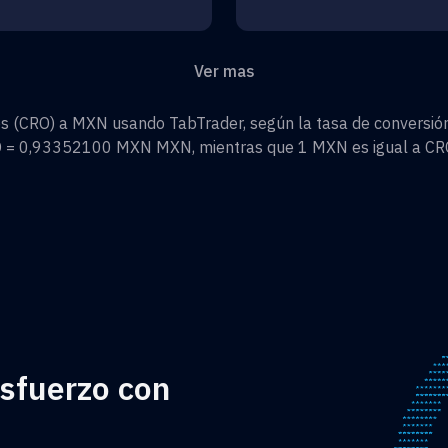
Ver mas
os
(
CRO
) a
MXN
usando TabTrader, según la tasa de conversión
O
=
0,93352100 MXN
MXN
, mientras que 1
MXN
es igual a
CR
esfuerzo con