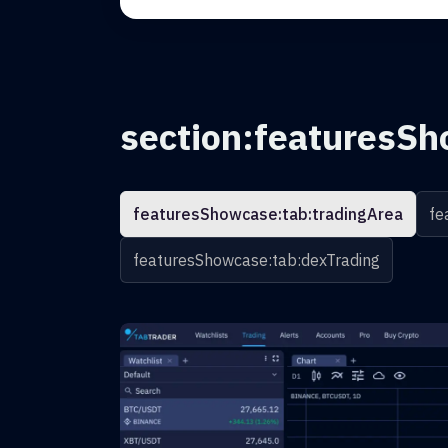
section:featuresSh
featuresShowcase:tab:tradingArea
fe
featuresShowcase:tab:dexTrading