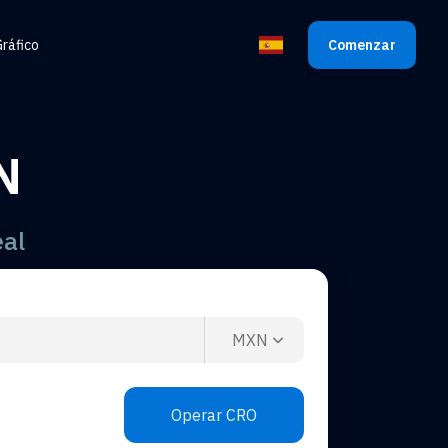
ráfico
Comenzar
Seleccionar Idioma
N
eal
MXN
Operar CRO