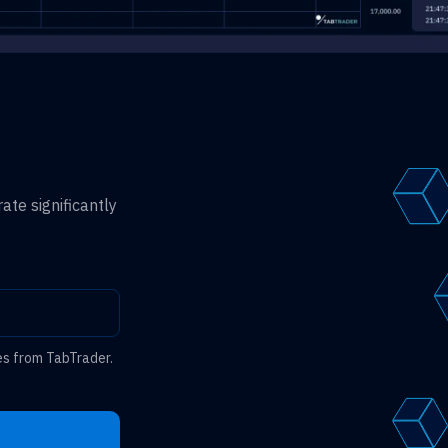
ate significantly
es from TabTrader.