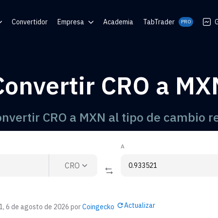
Convertidor
Empresa
Academia
TabTrader
G
PRO
 Ayuda
Blog
Comunidades
Convertir CRO a MX
 de QR
nvertir CRO a MXN al tipo de cambio r
A
CRO
Actualizar
1, 6 de agosto de 2026
por
Coingecko