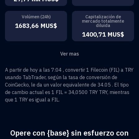
Volúmen (24h)
Capitalización de
mercado totalmente
1683,66 MUS$
diluida
1400,71 MUS$
Ver mas
A partir de hoy a las 7:04 , convertir
1
Filecoin
(
FIL
) a
TRY
usando TabTrader, según la tasa de conversión de
CoinGecko, le da un valor equivalente de
34.05
. El tipo
de cambio actual es 1
FIL
=
34,0500 TRY
TRY
, mientras
que 1
TRY
es igual a
FIL
.
Opere con {base} sin esfuerzo con