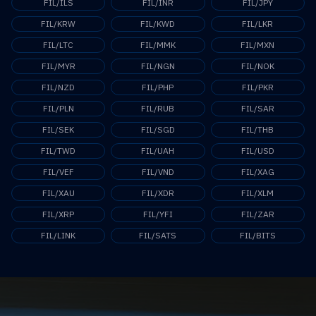
FIL/ILS
FIL/INR
FIL/JPY
FIL/KRW
FIL/KWD
FIL/LKR
FIL/LTC
FIL/MMK
FIL/MXN
FIL/MYR
FIL/NGN
FIL/NOK
FIL/NZD
FIL/PHP
FIL/PKR
FIL/PLN
FIL/RUB
FIL/SAR
FIL/SEK
FIL/SGD
FIL/THB
FIL/TWD
FIL/UAH
FIL/USD
FIL/VEF
FIL/VND
FIL/XAG
FIL/XAU
FIL/XDR
FIL/XLM
FIL/XRP
FIL/YFI
FIL/ZAR
FIL/LINK
FIL/SATS
FIL/BITS