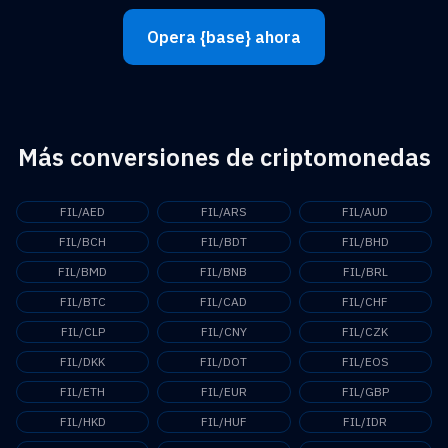
Opera {base} ahora
Más conversiones de criptomonedas
FIL/AED
FIL/ARS
FIL/AUD
FIL/BCH
FIL/BDT
FIL/BHD
FIL/BMD
FIL/BNB
FIL/BRL
FIL/BTC
FIL/CAD
FIL/CHF
FIL/CLP
FIL/CNY
FIL/CZK
FIL/DKK
FIL/DOT
FIL/EOS
FIL/ETH
FIL/EUR
FIL/GBP
FIL/HKD
FIL/HUF
FIL/IDR