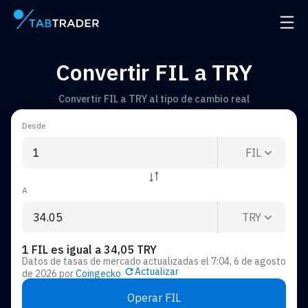
Página principal
Abrir
Convertir FIL a TRY
Convertir FIL a TRY al tipo de cambio real
Desde
FIL
A
TRY
1 FIL es igual a 34,05 TRY
Datos de tasas de mercado actualizadas el
7:04, 6 de agosto
Actualizar
de 2026
por
Coingecko
Operar FIL