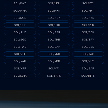
SOL/KWD
SOL/LKR
SOL/LTC
SOL/MMK
SOL/MXN
SOL/MYR
SOL/NGN
SOL/NOK
SOL/NZD
SOL/PHP
SOL/PKR
SOL/PLN
SOL/RUB
SOL/SAR
SOL/SEK
SOL/SGD
SOL/THB
SOL/TRY
SOL/TWD
SOL/UAH
SOL/USD
SOL/VEF
SOL/VND
SOL/XAG
SOL/XAU
SOL/XDR
SOL/XLM
SOL/XRP
SOL/YFI
SOL/ZAR
SOL/LINK
SOL/SATS
SOL/BITS