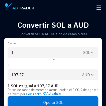
Página principal
Abrir
Convertir SOL a AUD
Convertir SOL a AUD al tipo de cambio real
Desde
SOL
A
AUD
1 SOL es igual a 107,27 AUD
Datos de tasas de mercado actualizadas el
3:00, 9 de agosto
Actualizar
de 2026
por
Coingecko
Operar SOL