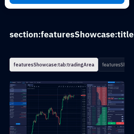
section:featuresShowcase:title
featuresShowcase:tab:tradingArea
featuresShowc