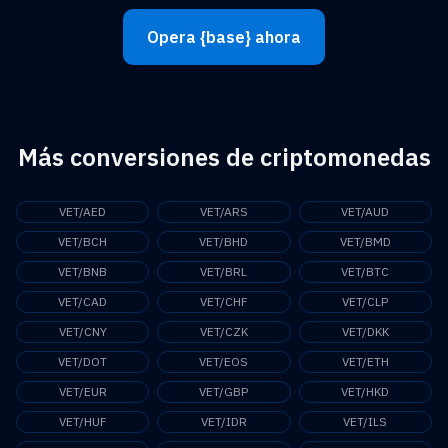
Opera {base} ahora
Más conversiones de criptomonedas
VET/AED
VET/ARS
VET/AUD
VET/BCH
VET/BHD
VET/BMD
VET/BNB
VET/BRL
VET/BTC
VET/CAD
VET/CHF
VET/CLP
VET/CNY
VET/CZK
VET/DKK
VET/DOT
VET/EOS
VET/ETH
VET/EUR
VET/GBP
VET/HKD
VET/HUF
VET/IDR
VET/ILS