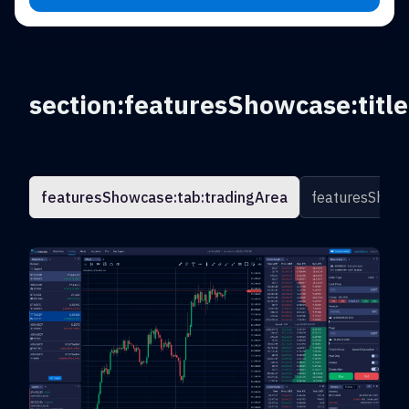
section:featuresShowcase:title
featuresShowcase:tab:tradingArea
featuresShowc