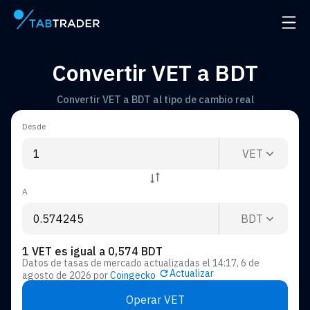
Página principal
Abrir
Convertir VET a BDT
Convertir VET a BDT al tipo de cambio real
Desde
VET
A
BDT
1 VET es igual a 0,574 BDT
Datos de tasas de mercado actualizadas el
14:17, 6 de
Actualizar
agosto de 2026
por
Coingecko
Operar VET