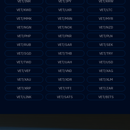
VET/INR
VET/JPY
VET/KRW
VET/KWD
VET/LKR
VET/LTC
VET/MMK
VET/MXN
VET/MYR
VET/NGN
VET/NOK
VET/NZD
VET/PHP
VET/PKR
VET/PLN
VET/RUB
VET/SAR
VET/SEK
VET/SGD
VET/THB
VET/TRY
VET/TWD
VET/UAH
VET/USD
VET/VEF
VET/VND
VET/XAG
VET/XAU
VET/XDR
VET/XLM
VET/XRP
VET/YFI
VET/ZAR
VET/LINK
VET/SATS
VET/BITS