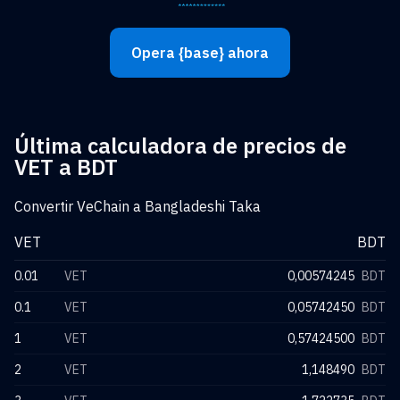
Opera {base} ahora
Última calculadora de precios de
VET a BDT
Convertir VeChain a Bangladeshi Taka
VET
BDT
0.01
VET
0,00574245
BDT
0.1
VET
0,05742450
BDT
1
VET
0,57424500
BDT
2
VET
1,148490
BDT