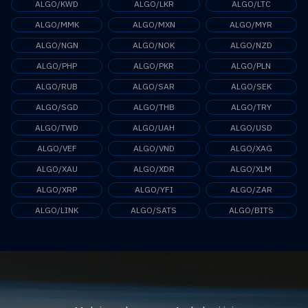
ALGO/KWD
ALGO/LKR
ALGO/LTC
ALGO/MMK
ALGO/MXN
ALGO/MYR
ALGO/NGN
ALGO/NOK
ALGO/NZD
ALGO/PHP
ALGO/PKR
ALGO/PLN
ALGO/RUB
ALGO/SAR
ALGO/SEK
ALGO/SGD
ALGO/THB
ALGO/TRY
ALGO/TWD
ALGO/UAH
ALGO/USD
ALGO/VEF
ALGO/VND
ALGO/XAG
ALGO/XAU
ALGO/XDR
ALGO/XLM
ALGO/XRP
ALGO/YFI
ALGO/ZAR
ALGO/LINK
ALGO/SATS
ALGO/BITS