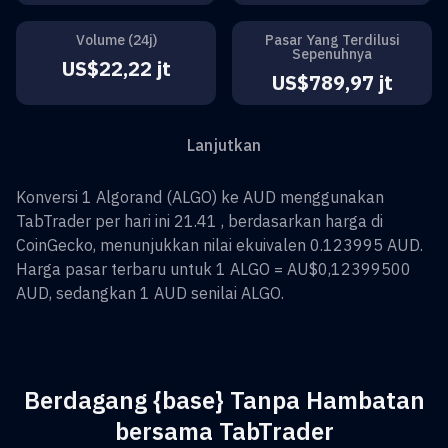
Volume (24j)
Pasar Yang Terdilusi
Sepenuhnya
US$22,22 jt
US$789,97 jt
Lanjutkan
Konversi
1
Algorand
(
ALGO
) ke
AUD
menggunakan
TabTrader per hari ini 21.41 , berdasarkan harga di
CoinGecko, menunjukkan nilai ekuivalen
0.123995
AUD
.
Harga pasar terbaru untuk 1
ALGO
=
AU$0,12399500
AUD
, sedangkan 1
AUD
senilai
ALGO
.
Berdagang {base} Tanpa Hambatan
bersama TabTrader