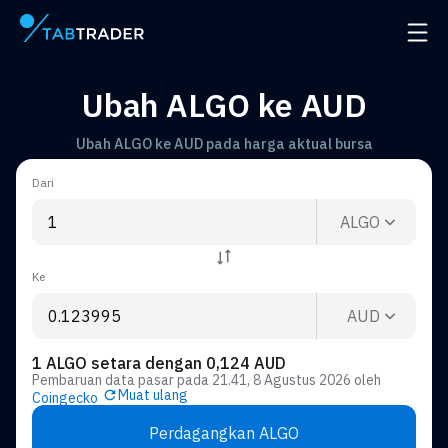
Halaman utama
Buka 
Ubah ALGO ke AUD
Ubah ALGO ke AUD pada harga aktual bursa
Dari
ALGO
Ke
AUD
1 ALGO setara dengan 0,124 AUD
Pembaruan data pasar pada
21.41, 8 Agustus 2026
oleh
Muat ulang
Coingecko
Perdagangkan ALGO