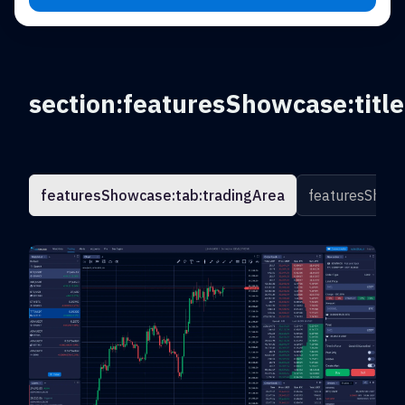
section:featuresShowcase:title
featuresShowcase:tab:tradingArea
featuresShowc