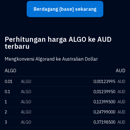
Berdagang {base} sekarang
Perhitungan harga ALGO ke AUD
terbaru
Mengkonversi Algorand ke Australian Dollar
ALGO
AUD
0.01
ALGO
0,00123995
AUD
0.1
ALGO
0,01239950
AUD
1
ALGO
0,12399500
AUD
2
ALGO
0,24799000
AUD
3
ALGO
0,37198500
AUD