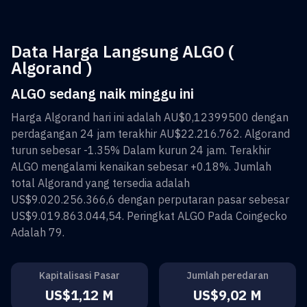
Data Harga Langsung ALGO (
Algorand )
ALGO sedang naik minggu ini
Harga
Algorand
hari ini adalah
AU$0,12399500
dengan
perdagangan 24 jam terakhir
AU$22.216.762
.
Algorand
turun sebesar
-1.35%
Dalam kurun 24 jam. Terakhir
ALGO
mengalami kenaikan sebesar
+0.18%
. Jumlah
total
Algorand
yang tersedia adalah
US$9.020.256.366,6
dengan perputaran pasar sebesar
US$9.019.863.044,54
. Peringkat
ALGO
Pada Coingecko
Adalah
79
.
Kapitalisasi Pasar
Jumlah peredaran
US$1,12 M
US$9,02 M