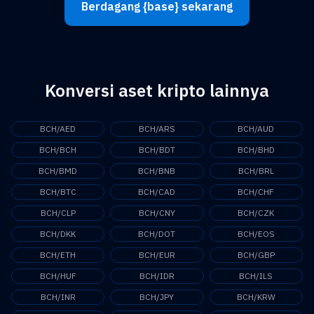
Berdagang {base} sekarang
Konversi aset kripto lainnya
BCH/AED
BCH/ARS
BCH/AUD
BCH/BCH
BCH/BDT
BCH/BHD
BCH/BMD
BCH/BNB
BCH/BRL
BCH/BTC
BCH/CAD
BCH/CHF
BCH/CLP
BCH/CNY
BCH/CZK
BCH/DKK
BCH/DOT
BCH/EOS
BCH/ETH
BCH/EUR
BCH/GBP
BCH/HUF
BCH/IDR
BCH/ILS
BCH/INR
BCH/JPY
BCH/KRW