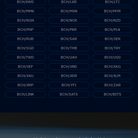
BCH/KWD
BCH/LKR
BCH/LTC
BCH/MMK
BCH/MXN
BCH/MYR
BCH/NGN
BCH/NOK
BCH/NZD
BCH/PHP
BCH/PKR
BCH/PLN
BCH/RUB
BCH/SAR
BCH/SEK
BCH/SGD
BCH/THB
BCH/TRY
BCH/TWD
BCH/UAH
BCH/USD
BCH/VEF
BCH/VND
BCH/XAG
BCH/XAU
BCH/XDR
BCH/XLM
BCH/XRP
BCH/YFI
BCH/ZAR
BCH/LINK
BCH/SATS
BCH/BITS