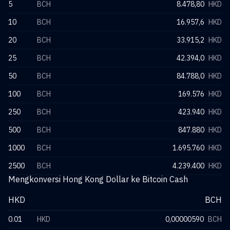
5
BCH
8.478,80
HKD
10
BCH
16.957,6
HKD
20
BCH
33.915,2
HKD
25
BCH
42.394,0
HKD
50
BCH
84.788,0
HKD
100
BCH
169.576
HKD
250
BCH
423.940
HKD
500
BCH
847.880
HKD
1000
BCH
1.695.760
HKD
2500
BCH
4.239.400
HKD
Mengkonversi Hong Kong Dollar ke Bitcoin Cash
HKD
BCH
0.01
HKD
0,00000590
BCH