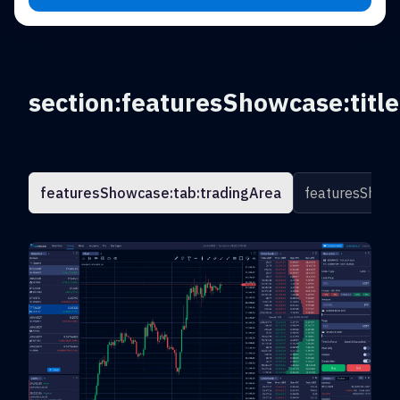
section:featuresShowcase:title
featuresShowcase:tab:tradingArea
featuresShowc