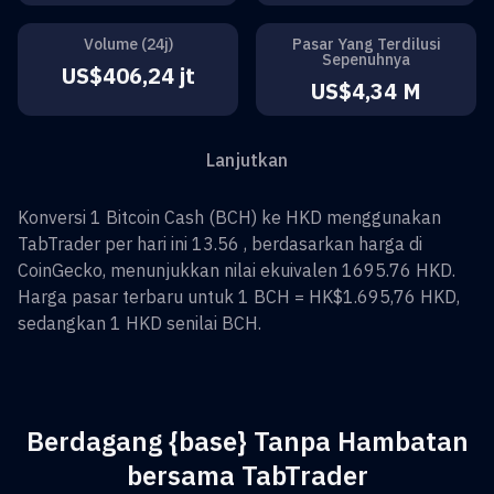
Volume (24j)
Pasar Yang Terdilusi
Sepenuhnya
US$406,24 jt
US$4,34 M
Lanjutkan
Konversi
1
Bitcoin Cash
(
BCH
) ke
HKD
menggunakan
TabTrader per hari ini 13.56 , berdasarkan harga di
CoinGecko, menunjukkan nilai ekuivalen
1695.76
HKD
.
Harga pasar terbaru untuk 1
BCH
=
HK$1.695,76
HKD
,
sedangkan 1
HKD
senilai
BCH
.
Berdagang {base} Tanpa Hambatan
bersama TabTrader