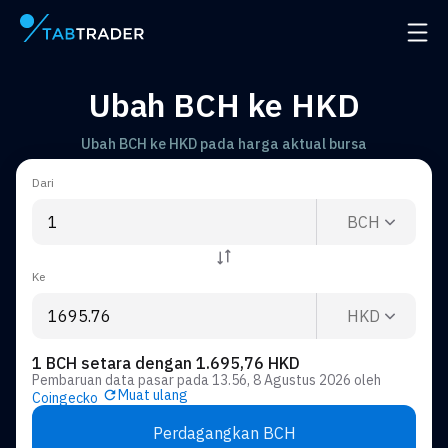
Halaman utama
Buka 
Ubah BCH ke HKD
Ubah BCH ke HKD pada harga aktual bursa
Dari
BCH
Ke
HKD
1 BCH setara dengan 1.695,76 HKD
Pembaruan data pasar pada
13.56, 8 Agustus 2026
oleh
Muat ulang
Coingecko
Perdagangkan BCH