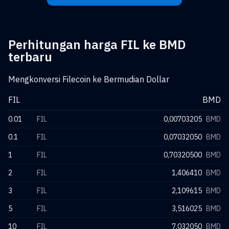
Perhitungan harga FIL ke BMD
terbaru
Mengkonversi Filecoin ke Bermudian Dollar
FIL
BMD
0.01
FIL
0,00703205
BMD
0.1
FIL
0,07032050
BMD
1
FIL
0,70320500
BMD
2
FIL
1,406410
BMD
3
FIL
2,109615
BMD
5
FIL
3,516025
BMD
10
FIL
7,032050
BMD