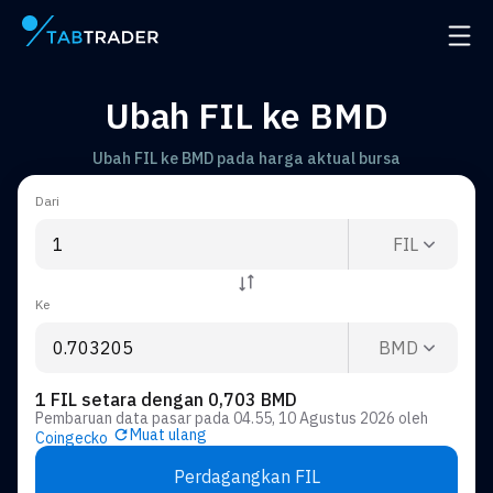
Halaman utama
Buka 
Ubah FIL ke BMD
Ubah FIL ke BMD pada harga aktual bursa
Dari
FIL
Ke
BMD
1 FIL setara dengan 0,703 BMD
Pembaruan data pasar pada
04.55, 10 Agustus 2026
oleh
Muat ulang
Coingecko
Perdagangkan FIL