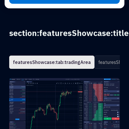
section:featuresShowcase:title
featuresShowcase:tab:tradingArea
featuresShowc