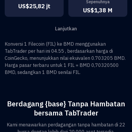
Sepenuhnya
US$25,82 jt
US$1,38 M
Lanjutkan
Konversi
1
Filecoin
(
FIL
) ke
BMD
menggunakan
TabTrader per hari ini 04.55 , berdasarkan harga di
CoinGecko, menunjukkan nilai ekuivalen
0.703205
BMD
.
Harga pasar terbaru untuk 1
FIL
=
BMD 0,70320500
BMD
, sedangkan 1
BMD
senilai
FIL
.
Berdagang {base} Tanpa Hambatan
bersama TabTrader
Kami menawarkan perdagangan tanpa hambatan di 22
bursa dengan lebih dari 20.000 aset tersedia.