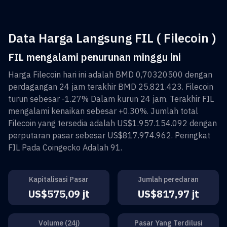
Data Harga Langsung FIL ( Filecoin )
FIL mengalami penurunan minggu ini
Harga
Filecoin
hari ini adalah
BMD 0,70320500
dengan
perdagangan 24 jam terakhir
BMD 25.821.423
.
Filecoin
turun sebesar
-1.27%
Dalam kurun 24 jam. Terakhir
FIL
mengalami kenaikan sebesar
+0.30%
. Jumlah total
Filecoin
yang tersedia adalah
US$1.957.154.092
dengan
perputaran pasar sebesar
US$817.974.962
. Peringkat
FIL
Pada Coingecko Adalah
91
.
Kapitalisasi Pasar
Jumlah peredaran
US$575,09 jt
US$817,97 jt
Volume (24j)
Pasar Yang Terdilusi