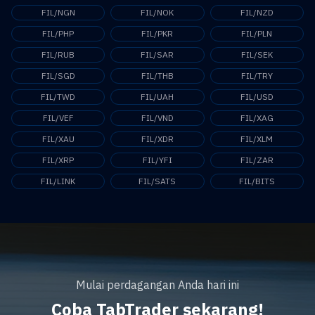
FIL/NGN
FIL/NOK
FIL/NZD
FIL/PHP
FIL/PKR
FIL/PLN
FIL/RUB
FIL/SAR
FIL/SEK
FIL/SGD
FIL/THB
FIL/TRY
FIL/TWD
FIL/UAH
FIL/USD
FIL/VEF
FIL/VND
FIL/XAG
FIL/XAU
FIL/XDR
FIL/XLM
FIL/XRP
FIL/YFI
FIL/ZAR
FIL/LINK
FIL/SATS
FIL/BITS
Mulai perdagangan Anda hari ini
Coba TabTrader sekarang!