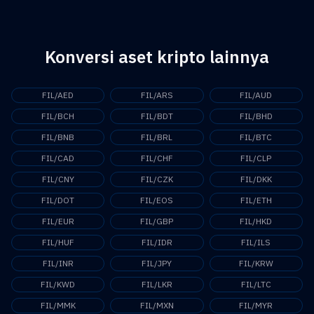
Konversi aset kripto lainnya
FIL/AED
FIL/ARS
FIL/AUD
FIL/BCH
FIL/BDT
FIL/BHD
FIL/BNB
FIL/BRL
FIL/BTC
FIL/CAD
FIL/CHF
FIL/CLP
FIL/CNY
FIL/CZK
FIL/DKK
FIL/DOT
FIL/EOS
FIL/ETH
FIL/EUR
FIL/GBP
FIL/HKD
FIL/HUF
FIL/IDR
FIL/ILS
FIL/INR
FIL/JPY
FIL/KRW
FIL/KWD
FIL/LKR
FIL/LTC
FIL/MMK
FIL/MXN
FIL/MYR