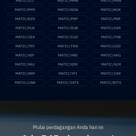
MATIC/LTC
MATIC/MMK
MATIC/MXN
MATIC/MYR
MATIC/NGN
MATIC/NOK
MATIC/NZD
MATIC/PHP
MATIC/PKR
MATIC/PLN
MATIC/RUB
MATIC/SAR
MATIC/SEK
MATIC/SGD
MATIC/THB
MATIC/TRY
MATIC/TWD
MATIC/USD
MATIC/VEF
MATIC/VND
MATIC/XAG
MATIC/XAU
MATIC/XDR
MATIC/XLM
MATIC/XRP
MATIC/YFI
MATIC/ZAR
MATIC/LINK
MATIC/SATS
MATIC/BITS
Mulai perdagangan Anda hari ini