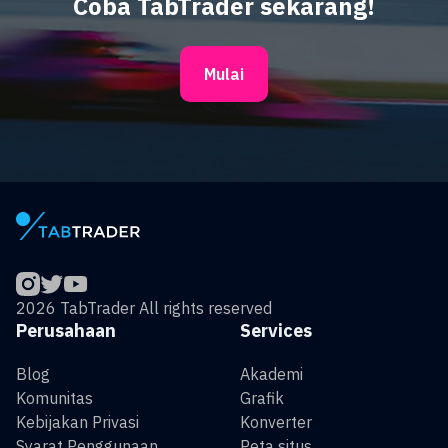
Coba TabTrader sekarang!
Mulai
2026 TabTrader All rights reserved
Perusahaan
Services
Blog
Akademi
Komunitas
Grafik
Kebijakan Privasi
Konverter
Syarat Penggunaan
Peta situs