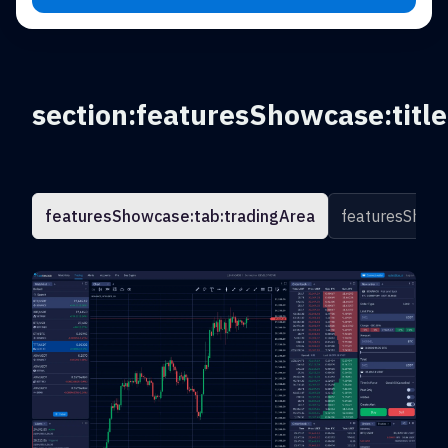
section:featuresShowcase:title
featuresShowcase:tab:tradingArea
featuresShowc