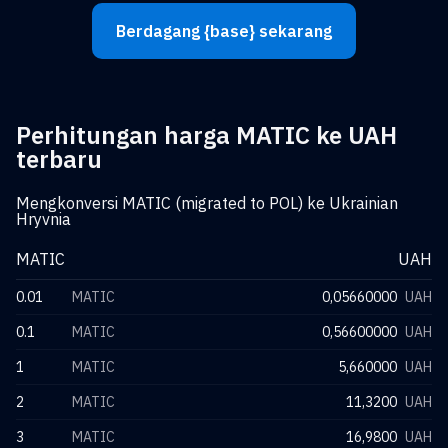
Berdagang {base} sekarang
Perhitungan harga MATIC ke UAH
terbaru
Mengkonversi MATIC (migrated to POL) ke Ukrainian
Hryvnia
MATIC
UAH
0.01
MATIC
0,05660000
UAH
0.1
MATIC
0,56600000
UAH
1
MATIC
5,660000
UAH
2
MATIC
11,3200
UAH
3
MATIC
16,9800
UAH