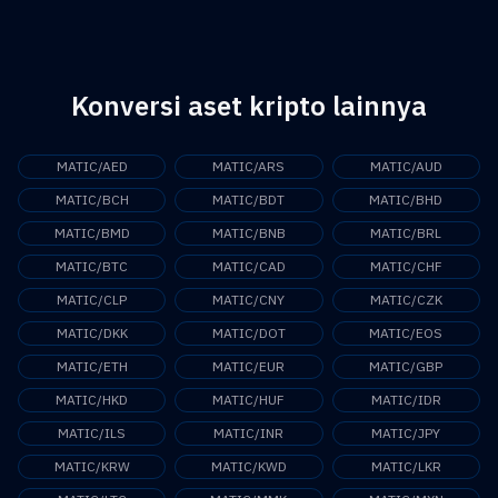
blockchain Jaynti Kanani masih menjadi CEO Polygon (MATIC)
mengetahui lebih jauh tentang kompetitor blockchain Ethereum.
hingga tahun 2024.
Konversi aset kripto lainnya
MATIC/AED
MATIC/ARS
MATIC/AUD
MATIC/BCH
MATIC/BDT
MATIC/BHD
MATIC/BMD
MATIC/BNB
MATIC/BRL
MATIC/BTC
MATIC/CAD
MATIC/CHF
MATIC/CLP
MATIC/CNY
MATIC/CZK
MATIC/DKK
MATIC/DOT
MATIC/EOS
MATIC/ETH
MATIC/EUR
MATIC/GBP
MATIC/HKD
MATIC/HUF
MATIC/IDR
MATIC/ILS
MATIC/INR
MATIC/JPY
MATIC/KRW
MATIC/KWD
MATIC/LKR