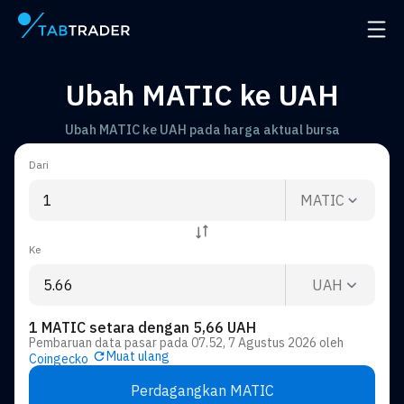
Halaman utama
Buka 
Ubah MATIC ke UAH
Ubah MATIC ke UAH pada harga aktual bursa
Dari
MATIC
Ke
UAH
1 MATIC setara dengan 5,66 UAH
Pembaruan data pasar pada
07.52, 7 Agustus 2026
oleh
Muat ulang
Coingecko
Perdagangkan MATIC