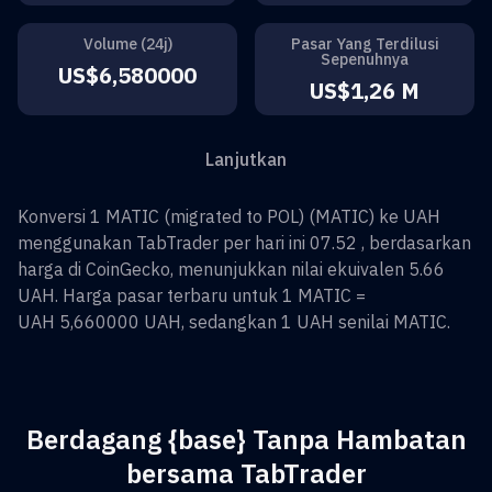
Volume (24j)
Pasar Yang Terdilusi
Sepenuhnya
US$6,580000
US$1,26 M
Lanjutkan
Konversi
1
MATIC (migrated to POL)
(
MATIC
) ke
UAH
menggunakan TabTrader per hari ini 07.52 , berdasarkan
harga di CoinGecko, menunjukkan nilai ekuivalen
5.66
UAH
. Harga pasar terbaru untuk 1
MATIC
=
UAH 5,660000
UAH
, sedangkan 1
UAH
senilai
MATIC
.
Berdagang {base} Tanpa Hambatan
bersama TabTrader