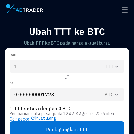
Halaman utama
Buka 
Ubah TTT ke BTC
Ubah TTT ke BTC pada harga aktual bursa
Dari
TTT
Ke
BTC
1 TTT setara dengan 0 BTC
Pembaruan data pasar pada
12.42, 8 Agustus 2026
oleh
Muat ulang
Coingecko
Perdagangkan TTT