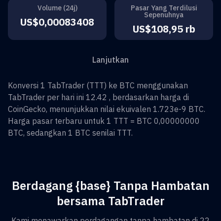
Volume (24j)
Pasar Yang Terdilusi
Sepenuhnya
US$0,00083408
US$108,95 rb
Lanjutkan
Konversi
1
TabTrader
(
TTT
) ke
BTC
menggunakan
TabTrader per hari ini 12.42 , berdasarkan harga di
CoinGecko, menunjukkan nilai ekuivalen
1.723e-9
BTC
.
Harga pasar terbaru untuk 1
TTT
=
BTC 0,00000000
BTC
, sedangkan 1
BTC
senilai
TTT
.
Berdagang {base} Tanpa Hambatan
bersama TabTrader
Kami menawarkan perdagangan tanpa hambatan di 22