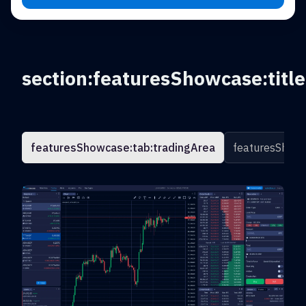
section:featuresShowcase:title
featuresShowcase:tab:tradingArea
featuresShowc