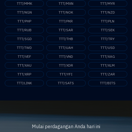
TTT/MMK
TTT/MXN
TTT/MYR
TTT/NGN
TTT/NOK
TTT/NZD
TTT/PHP
TTT/PKR
TTT/PLN
TTT/RUB
TTT/SAR
TTT/SEK
TTT/SGD
TTT/THB
TTT/TRY
TTT/TWD
TTT/UAH
TTT/USD
TTT/VEF
TTT/VND
TTT/XAG
TTT/XAU
TTT/XDR
TTT/XLM
TTT/XRP
TTT/YFI
TTT/ZAR
TTT/LINK
TTT/SATS
TTT/BITS
Mulai perdagangan Anda hari ini