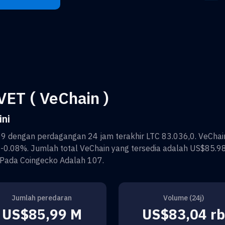
ET ( VeChain )
ni
89
dengan perdagangan 24 jam terakhir
LTC 83.036,0
.
VeChai
r
-0.08%
. Jumlah total
VeChain
yang tersedia adalah
US$85.9
Pada Coingecko Adalah
107
.
Jumlah peredaran
Volume (24j)
US$85,99 M
US$83,04 rb