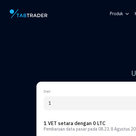
Produk
Halaman utama
Pusat Bantu
Token
Generator 
Pemberitah
U
Dari
1 VET setara dengan 0 LTC
Pembaruan data pasar pada
08.23, 8 Agustus 2