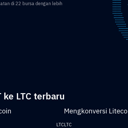
an di 22 bursa dengan lebih
 ke LTC terbaru
coin
Mengkonversi Liteco
LTC
LTC