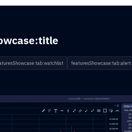
owcase:title
aturesShowcase:tab:watchlist
featuresShowcase:tab:alert