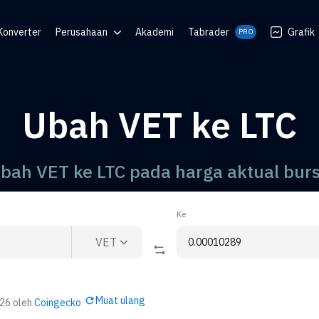
Konverter
Perusahaan
Akademi
Tabrader
Grafik
PRO
an
Blog
Komunitas
Ubah VET ke LTC
QR
uan
bah VET ke LTC pada harga aktual bur
Ke
VET
Muat ulang
026
oleh
Coingecko