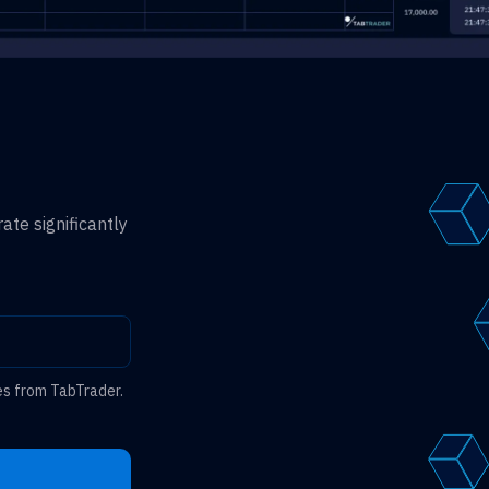
ate significantly
es from TabTrader.