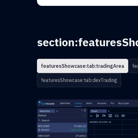
section:featuresSh
featuresShowcase:tab:tradingArea
fe
featuresShowcase:tab:dexTrading