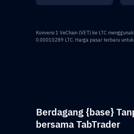
Konversi
1
VeChain
(
VET
) ke
LTC
menggunakan 
0.00010289
LTC
. Harga pasar terbaru untu
Berdagang {base} Ta
bersama TabTrader