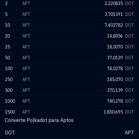
3
APT
2,220835
DOT
5
APT
3,701391
DOT
10
APT
7,402782
DOT
20
APT
14,8056
DOT
25
APT
18,5070
DOT
50
APT
37,0139
DOT
100
APT
74,0278
DOT
250
APT
185,070
DOT
500
APT
370,139
DOT
1000
APT
740,278
DOT
2500
APT
1.850,695
DOT
Converte Polkadot para Aptos
DOT
APT