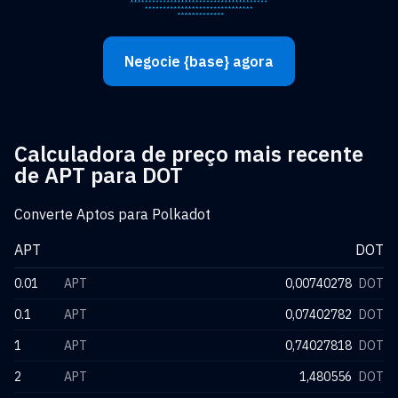
Negocie {base} agora
Calculadora de preço mais recente
de APT para DOT
Converte Aptos para Polkadot
APT
DOT
0.01
APT
0,00740278
DOT
0.1
APT
0,07402782
DOT
1
APT
0,74027818
DOT
2
APT
1,480556
DOT