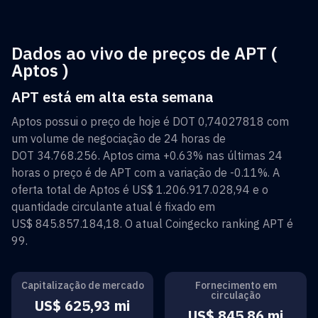
Dados ao vivo de preços de APT (
Aptos )
APT está em alta esta semana
Aptos
possui o preço de hoje é
DOT 0,74027818
com
um volume de negociação de 24 horas de
DOT 34.768.256
.
Aptos
cima
+0.63%
nas últimas 24
horas o preço é de
APT
com a variação de
-0.11%
. A
oferta total de
Aptos
é
US$ 1.206.917.028,94
e o
quantidade circulante atual é fixado em
US$ 845.857.184,18
. O atual Coingecko ranking
APT
é
99
.
Capitalização de mercado
Fornecimento em
circulação
US$ 625,93 mi
US$ 845,86 mi