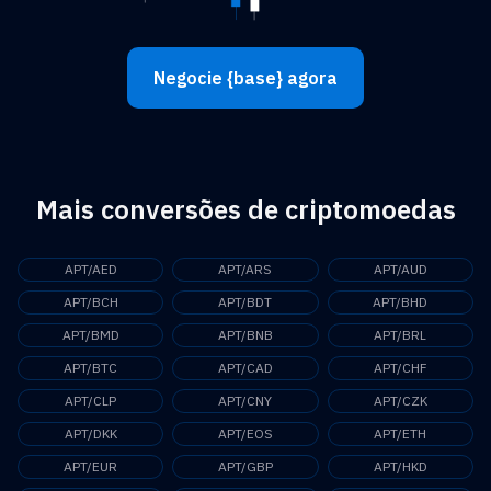
Negocie {base} agora
Mais conversões de criptomoedas
APT/AED
APT/ARS
APT/AUD
APT/BCH
APT/BDT
APT/BHD
APT/BMD
APT/BNB
APT/BRL
APT/BTC
APT/CAD
APT/CHF
APT/CLP
APT/CNY
APT/CZK
APT/DKK
APT/EOS
APT/ETH
APT/EUR
APT/GBP
APT/HKD