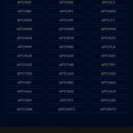
APT/HUF
APT/IDR
APT/ILS
APT/INR
APT/JPY
APT/KRW
APT/KWD
APT/LKR
APT/LTC
APT/MMK
APT/MXN
APT/MYR
APT/NGN
APT/NOK
APT/NZD
APT/PHP
APT/PKR
APT/PLN
APT/RUB
APT/SAR
APT/SEK
APT/SGD
APT/THB
APT/TRY
APT/TWD
APT/UAH
APT/USD
APT/VEF
APT/VND
APT/XAG
APT/XAU
APT/XDR
APT/XLM
APT/XRP
APT/YFI
APT/ZAR
APT/LINK
APT/SATS
APT/BITS