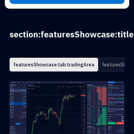
section:featuresShowcase:title
featuresShowcase:tab:tradingArea
featuresShowc