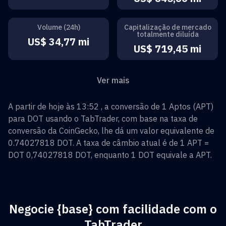
Volume (24h)
Capitalização de mercado
totalmente diluída
US$ 34,77 mi
US$ 719,45 mi
Ver mais
A partir de hoje às 13:52 , a conversão de
1
Aptos
(
APT
)
para
DOT
usando o TabTrader, com base na taxa de
conversão da CoinGecko, lhe dá um valor equivalente de
0.74027818
DOT
. A taxa de câmbio atual é de 1
APT
=
DOT 0,74027818
DOT
, enquanto 1
DOT
equivale a
APT
.
Negocie {base} com facilidade com o
TabTrader