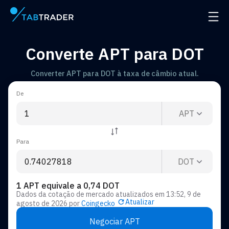
Página principal
Abrir
Converte APT para DOT
Converter APT para DOT à taxa de câmbio atual.
De
APT
Para
DOT
1 APT equivale a 0,74 DOT
Dados da cotação de mercado atualizados em
13:52, 9 de
Atualizar
agosto de 2026
por
Coingecko
Negociar APT