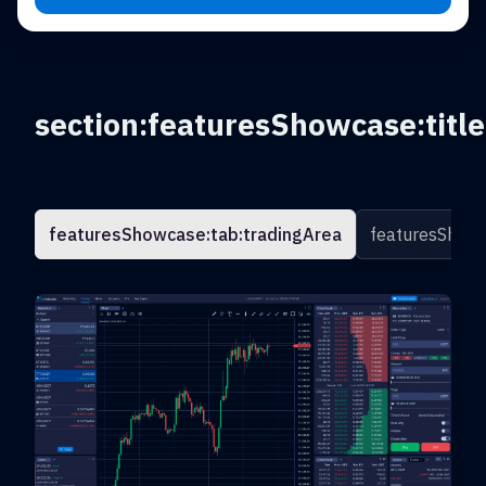
section:featuresShowcase:title
featuresShowcase:tab:tradingArea
featuresShowc