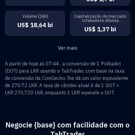
Volume (24h)
Capitalização de mercado
totalmente diluída
US$ 18,64 bi
US$ 1,37 bi
Ver mais
A partir de hoje às 07:44 , a conversão de
1
Polkadot
(
DOT
) para
LKR
usando o TabTrader, com base na taxa
de conversão da CoinGecko, lhe dá um valor equivalente
de
270.72
LKR
. A taxa de câmbio atual é de 1
DOT
=
LKR 270,720
LKR
, enquanto 1
LKR
equivale a
DOT
.
Negocie {base} com facilidade com o
TabTrader