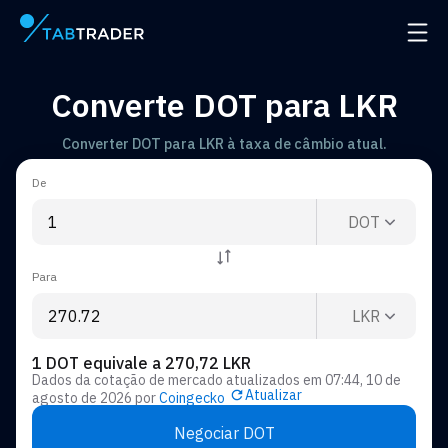
Página principal
Abrir
Converte DOT para LKR
Converter DOT para LKR à taxa de câmbio atual.
De
DOT
Para
LKR
1 DOT equivale a 270,72 LKR
Dados da cotação de mercado atualizados em
07:44, 10 de
Atualizar
agosto de 2026
por
Coingecko
Negociar DOT