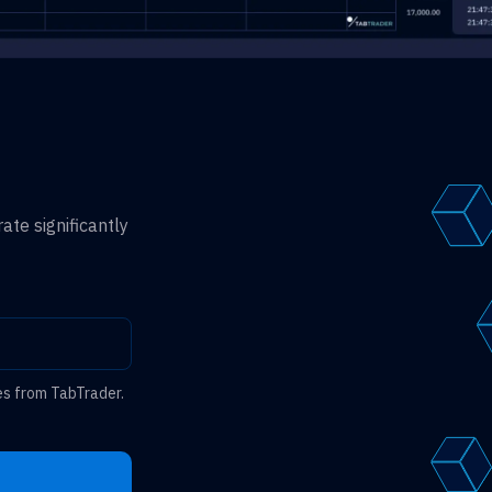
ate significantly
es from TabTrader.