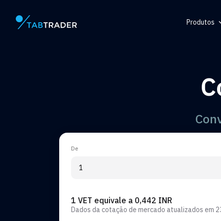
Produtos
Página principal
Central d
Token
C
Gerador 
Alerta
Conv
De
1 VET equivale a 0,442 INR
Dados da cotação de mercado atualizados em
2