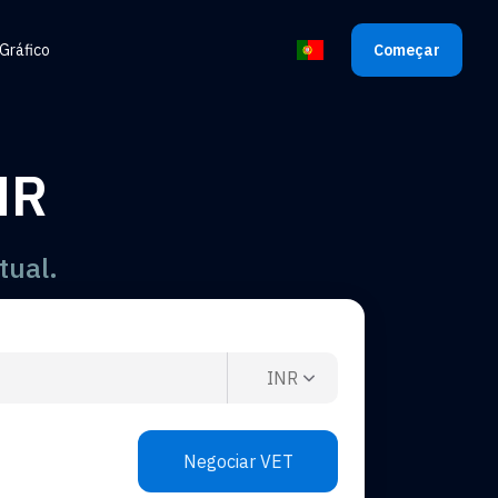
Gráfico
Começar
Selecione o idioma
NR
tual.
INR
Negociar VET