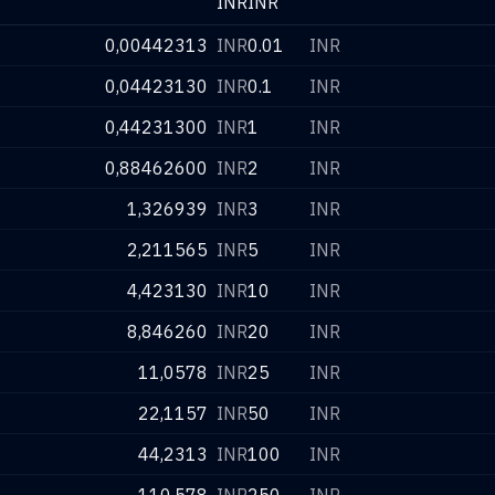
INR
INR
0,00442313
INR
0.01
INR
0,04423130
INR
0.1
INR
0,44231300
INR
1
INR
0,88462600
INR
2
INR
1,326939
INR
3
INR
2,211565
INR
5
INR
4,423130
INR
10
INR
8,846260
INR
20
INR
11,0578
INR
25
INR
22,1157
INR
50
INR
44,2313
INR
100
INR