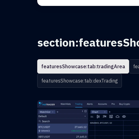
section:featuresSh
featuresShowcase:tab:tradingArea
fe
featuresShowcase:tab:dexTrading