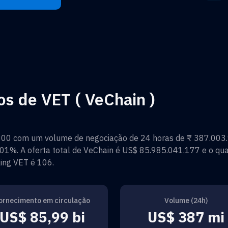
os de VET ( VeChain )
300
com um volume de negociação de 24 horas de
₹ 387.003
.01%
. A oferta total de
VeChain
é
US$ 85.985.041.177
e o qua
king
VET
é
106
.
ornecimento em circulação
Volume (24h)
US$ 85,99 bi
US$ 387 mi