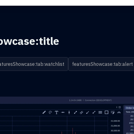
owcase:title
aturesShowcase:tab:watchlist
featuresShowcase:tab:alert