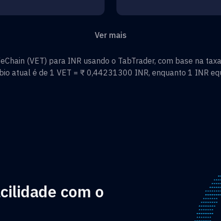
Ver mais
eChain
(
VET
) para
INR
usando o TabTrader, com base na taxa
bio atual é de 1
VET
=
₹ 0,44231300
INR
, enquanto 1
INR
equ
cilidade com o