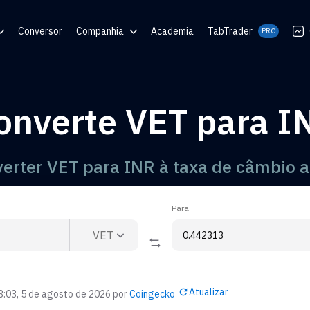
Conversor
Companhia
Academia
TabTrader
PRO
e Ajuda
Blog
Comunidades
onverte VET para I
QR
erter VET para INR à taxa de câmbio a
Para
VET
Atualizar
3:03, 5 de agosto de 2026
por
Coingecko