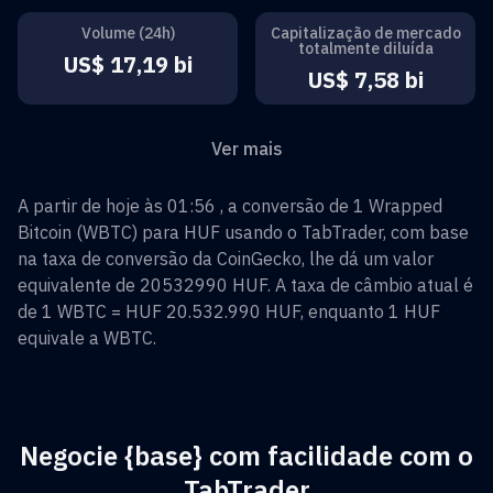
Volume (24h)
Capitalização de mercado
totalmente diluída
US$ 17,19 bi
US$ 7,58 bi
Ver mais
A partir de hoje às 01:56 , a conversão de
1
Wrapped
Bitcoin
(
WBTC
) para
HUF
usando o TabTrader, com base
na taxa de conversão da CoinGecko, lhe dá um valor
equivalente de
20532990
HUF
. A taxa de câmbio atual é
de 1
WBTC
=
HUF 20.532.990
HUF
, enquanto 1
HUF
equivale a
WBTC
.
Negocie {base} com facilidade com o
TabTrader