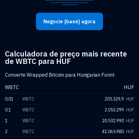
Negocie {base} agora
Calculadora de preço mais recente
de WBTC para HUF
Converte Wrapped Bitcoin para Hungarian Forint
WBTC
HUF
0.01
WBTC
205.329,9
HUF
0.1
WBTC
2.053.299
HUF
1
WBTC
20.532.990
HUF
2
WBTC
41.065.980
HUF