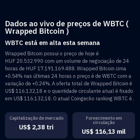
Dados ao vivo de preços de WBTC (
Wrapped Bitcoin )
WBTC está em alta esta semana
Wrapped Bitcoin
possui o preço de hoje é
HUF 20.532.990
com um volume de negociação de 24
horas de
HUF 17.191.169.488
.
Wrapped Bitcoin
cima
+0.54%
nas últimas 24 horas o preço é de
WBTC
com a
variação de
+0.24%
. A oferta total de
Wrapped Bitcoin
é
US$ 116.132,18
e o quantidade circulante atual é fixado
em
US$ 116.132,18
. O atual Coingecko ranking
WBTC
é
.
Capitalização de mercado
Fornecimento em
circulação
US$ 2,38 tri
US$ 116,13 mil