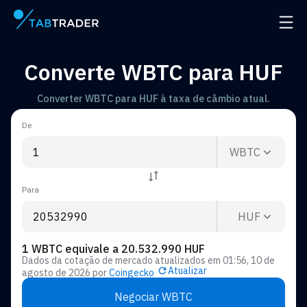
Página principal
Abrir
Converte WBTC para HUF
Converter WBTC para HUF à taxa de câmbio atual.
De
WBTC
Para
HUF
1 WBTC equivale a 20.532.990 HUF
Dados da cotação de mercado atualizados em
01:56, 10 de
Atualizar
agosto de 2026
por
Coingecko
Negociar WBTC