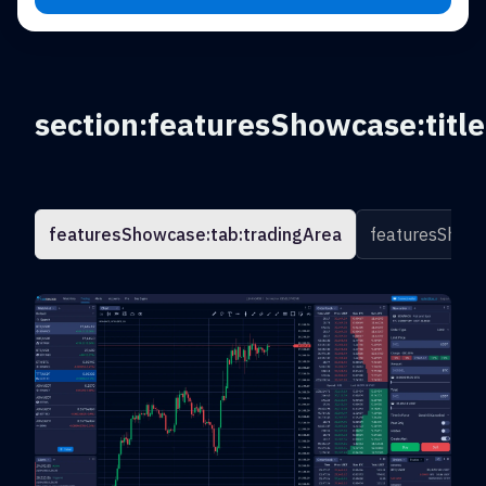
section:featuresShowcase:title
featuresShowcase:tab:tradingArea
featuresShowc