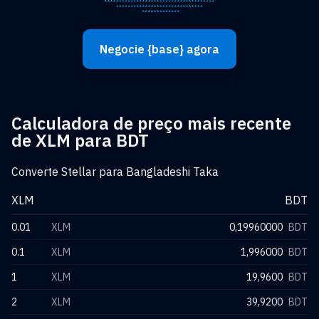
Negocie {base} agora
Calculadora de preço mais recente
de XLM para BDT
Converte Stellar para Bangladeshi Taka
XLM
BDT
0.01
XLM
0,19960000
BDT
0.1
XLM
1,996000
BDT
1
XLM
19,9600
BDT
2
XLM
39,9200
BDT