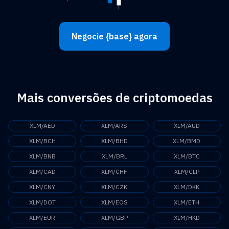
Negocie {base} agora
Mais conversões de criptomoedas
XLM/AED
XLM/ARS
XLM/AUD
XLM/BCH
XLM/BHD
XLM/BMD
XLM/BNB
XLM/BRL
XLM/BTC
XLM/CAD
XLM/CHF
XLM/CLP
XLM/CNY
XLM/CZK
XLM/DKK
XLM/DOT
XLM/EOS
XLM/ETH
XLM/EUR
XLM/GBP
XLM/HKD