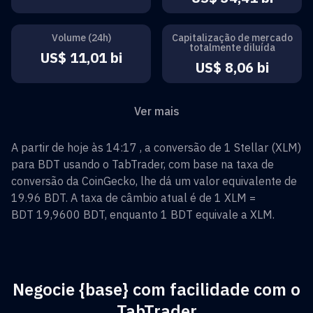
Volume (24h)
Capitalização de mercado
totalmente diluída
US$ 11,01 bi
US$ 8,06 bi
Ver mais
A partir de hoje às 14:17 , a conversão de
1
Stellar
(
XLM
)
para
BDT
usando o TabTrader, com base na taxa de
conversão da CoinGecko, lhe dá um valor equivalente de
19.96
BDT
. A taxa de câmbio atual é de 1
XLM
=
BDT 19,9600
BDT
, enquanto 1
BDT
equivale a
XLM
.
Negocie {base} com facilidade com o
TabTrader