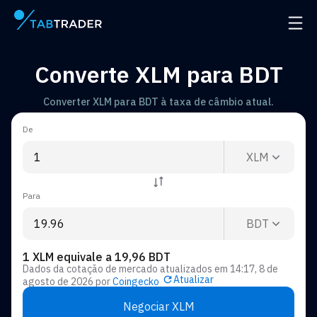
Página principal
Abrir
Converte XLM para BDT
Converter XLM para BDT à taxa de câmbio atual.
De
XLM
Para
BDT
1 XLM equivale a 19,96 BDT
Dados da cotação de mercado atualizados em
14:17, 8 de
Atualizar
agosto de 2026
por
Coingecko
Negociar XLM