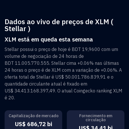
Dados ao vivo de preços de XLM (
Stellar )
XLM está em queda esta semana
Stellar
possui o preço de hoje é
BDT 19,9600
com um
volume de negociação de 24 horas de
BDT 11.005.770.555
.
Stellar
cima
+0.06%
nas últimas
24 horas o preço é de
XLM
com a variação de
+0.06%
. A
oferta total de
Stellar
é
US$ 50.001.786.839,91
e o
quantidade circulante atual é fixado em
US$ 34.413.168.397,49
. O atual Coingecko ranking
XLM
é
20
.
Capitalização de mercado
Fornecimento em
circulação
US$ 686,72 bi
US$ 34,41 bi