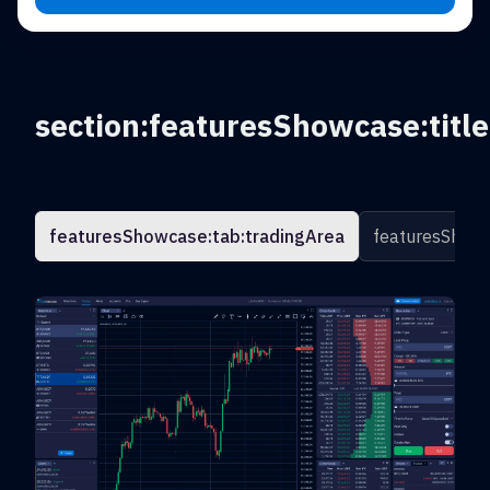
section:featuresShowcase:title
featuresShowcase:tab:tradingArea
featuresShowc