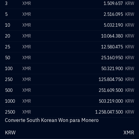
3
XMR
1.509.657
KRW
5
XMR
2.516.095
KRW
10
XMR
5.032.190
KRW
20
XMR
10.064.380
KRW
25
XMR
12.580.475
KRW
50
XMR
25.160.950
KRW
100
XMR
50.321.900
KRW
250
XMR
125.804.750
KRW
500
XMR
251.609.500
KRW
1000
XMR
503.219.000
KRW
2500
XMR
1.258.047.500
KRW
Converte South Korean Won para Monero
KRW
XMR