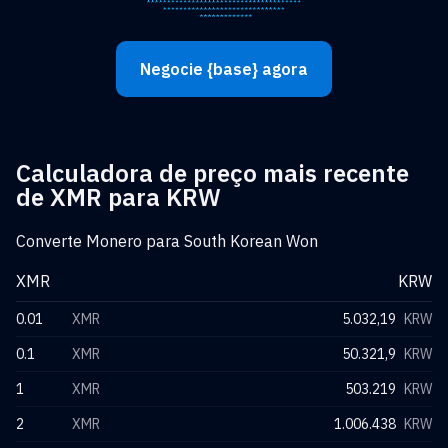
Negocie {base} agora
Calculadora de preço mais recente
de XMR para KRW
Converte Monero para South Korean Won
XMR
KRW
0.01
XMR
5.032,19
KRW
0.1
XMR
50.321,9
KRW
1
XMR
503.219
KRW
2
XMR
1.006.438
KRW