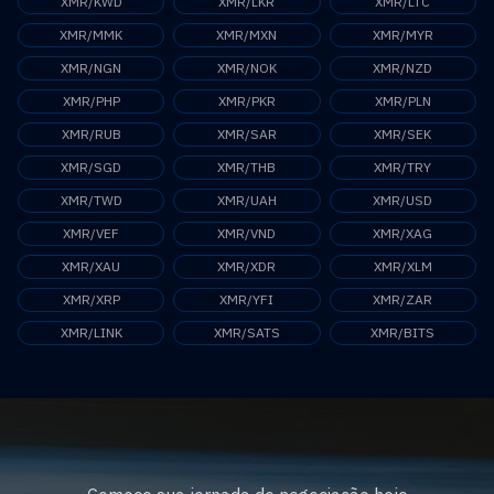
XMR/KWD
XMR/LKR
XMR/LTC
XMR/MMK
XMR/MXN
XMR/MYR
XMR/NGN
XMR/NOK
XMR/NZD
XMR/PHP
XMR/PKR
XMR/PLN
XMR/RUB
XMR/SAR
XMR/SEK
XMR/SGD
XMR/THB
XMR/TRY
XMR/TWD
XMR/UAH
XMR/USD
XMR/VEF
XMR/VND
XMR/XAG
XMR/XAU
XMR/XDR
XMR/XLM
XMR/XRP
XMR/YFI
XMR/ZAR
XMR/LINK
XMR/SATS
XMR/BITS