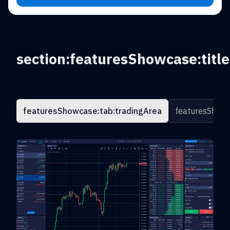
section:featuresShowcase:title
featuresShowcase:tab:tradingArea
featuresShowc