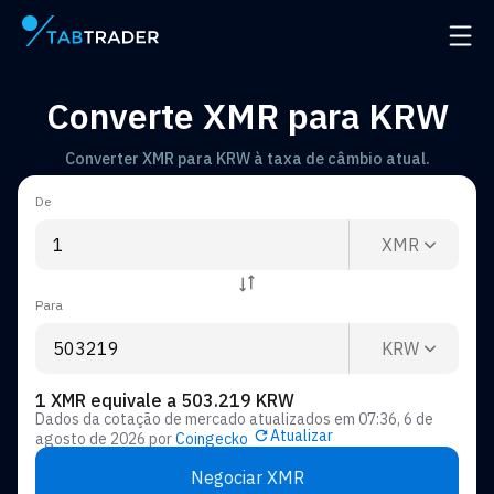
Página principal
Abrir
Converte XMR para KRW
Converter XMR para KRW à taxa de câmbio atual.
De
XMR
Para
KRW
1 XMR equivale a 503.219 KRW
Dados da cotação de mercado atualizados em
07:36, 6 de
Atualizar
agosto de 2026
por
Coingecko
Negociar XMR