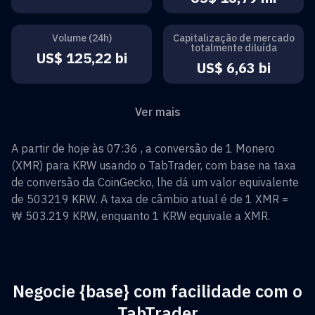
Volume (24h)
Capitalização de mercado
totalmente diluída
US$ 125,22 bi
US$ 6,63 bi
Ver mais
A partir de hoje às 07:36 , a conversão de
1
Monero
(
XMR
) para
KRW
usando o TabTrader, com base na taxa
de conversão da CoinGecko, lhe dá um valor equivalente
de
503219
KRW
. A taxa de câmbio atual é de 1
XMR
=
₩ 503.219
KRW
, enquanto 1
KRW
equivale a
XMR
.
Negocie {base} com facilidade com o
TabTrader