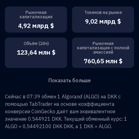
Рыночная
Токенов на рынке
капитализация
9,02 млрд $
4,92 млрд $
Объём (24ч)
Рыночная
капитализация с полной
123,64 млн $
эмиссией
760,65 млн $
Показать больше
Сейчас в 07:39 обмен
1
Algorand
(
ALGO
) на
DKK
с
помощью TabTrader на основе коэффициента
конверсии CoinGecko даёт вам эквивалентное
значение
0.544921
DKK
. Текущий обменный курс: 1
ALGO
=
0,54492100 DKK
DKK
, а 1
DKK
=
ALGO
.