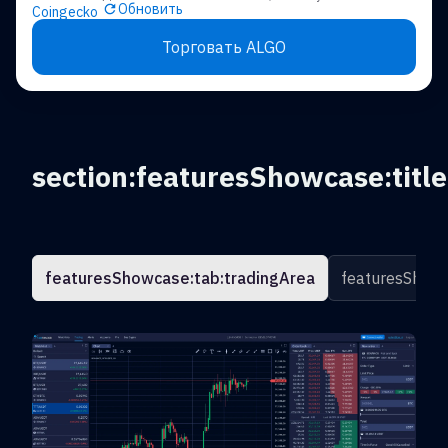
Обновить
Coingecko
Торговать ALGO
section:featuresShowcase:title
featuresShowcase:tab:tradingArea
featuresShowc