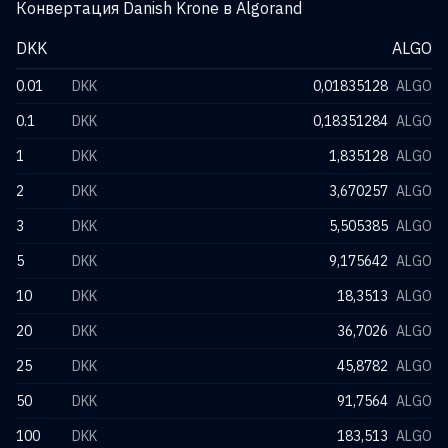
Конвертация Danish Krone в Algorand
DKK
ALGO
0.01
DKK
0,01835128
ALGO
0.1
DKK
0,18351284
ALGO
1
DKK
1,835128
ALGO
2
DKK
3,670257
ALGO
3
DKK
5,505385
ALGO
5
DKK
9,175642
ALGO
10
DKK
18,3513
ALGO
20
DKK
36,7026
ALGO
25
DKK
45,8782
ALGO
50
DKK
91,7564
ALGO
100
DKK
183,513
ALGO