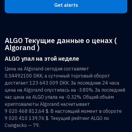
Get alerts
ALGO Текущие данные о ценах (
Algorand )
ALGO упал на этой неделе
Цена на
Algorand
сегодня составляет
0,54492100 DKK
, а суточный торговый оборот
достигает
123 643 009 DKK
. За последние 24 часа
цена на
Algorand
опустилась на
-3.80%
. За последний
час цена на
ALGO
упала на
-0.32%
. Общий объём
криптовалюты
Algorand
насчитывает
9 020 468 812,64 $
. В настоящий момент в обороте
9 020 410 139,76 $
. Текущий рейтинг
ALGO
по
Coingecko —
79
.