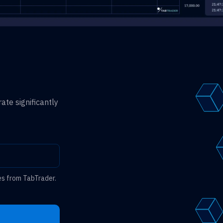
ate significantly
es from TabTrader.