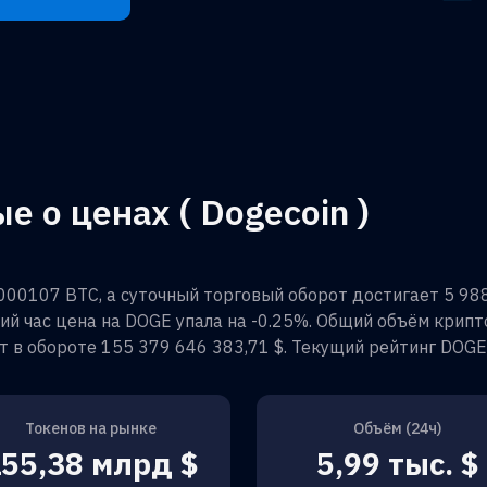
 о ценах ( Dogecoin )
000107 BTC
, а суточный торговый оборот достигает
5 98
ний час цена на
DOGE
упала на
-0.25%
. Общий объём крип
нт в обороте
155 379 646 383,71 $
. Текущий рейтинг
DOGE
Токенов на рынке
Объём (24ч)
55,38 млрд $
5,99 тыс. $