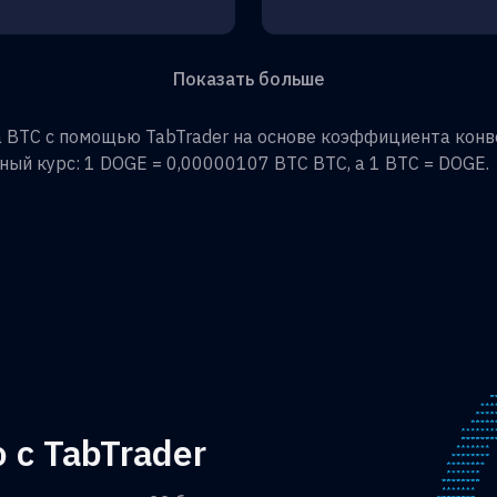
Показать больше
а
BTC
с помощью TabTrader на основе коэффициента конв
ный курс: 1
DOGE
=
0,00000107 BTC
BTC
, а 1
BTC
=
DOGE
.
 с TabTrader