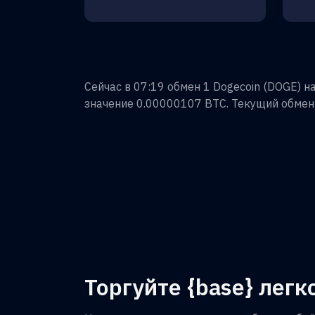
Сейчас в 07:19 обмен
1
Dogecoin
(
DOGE
) н
значение
0.00000107
BTC
. Текущий обмен
Торгуйте {base} легко