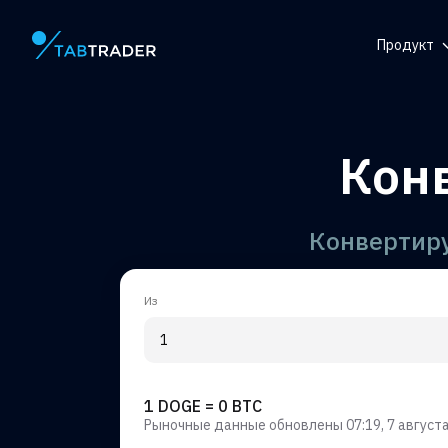
Продукт
Главная страница
Справоч
центр
Токен
Кон
QR-генер
Уведомл
Конвертиру
Из
1 DOGE = 0 BTC
Рыночные данные обновлены
07:19, 7 августа