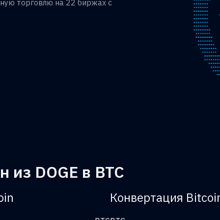
ную торговлю на 22 биржах с
н из DOGE в BTC
oin
Конвертация Bitcoi