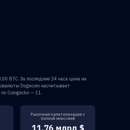
8,00 BTC
. За последние 24 часа цена на
товалюты
Dogecoin
насчитывает
по Coingecko —
11
.
Рыночная капитализация с
полной эмиссией
11,76 млрд $