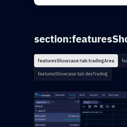
section:featuresSh
featuresShowcase:tab:tradingArea
fe
featuresShowcase:tab:dexTrading