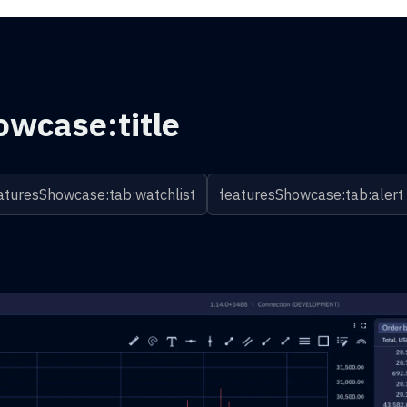
owcase:title
aturesShowcase:tab:watchlist
featuresShowcase:tab:alert