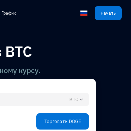
График
Начать
Выбрать язык
 BTC
ному курсу.
BTC
Торговать DOGE