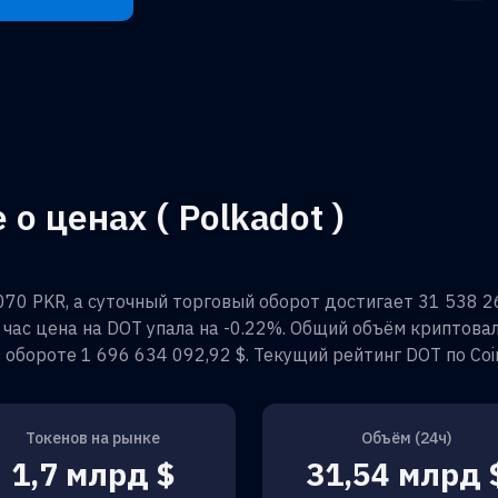
 ценах ( Polkadot )
070 PKR
, а суточный торговый оборот достигает
31 538 2
й час цена на
DOT
упала на
-0.22%
. Общий объём криптов
в обороте
1 696 634 092,92 $
. Текущий рейтинг
DOT
по Co
Токенов на рынке
Объём (24ч)
1,7 млрд $
31,54 млрд 