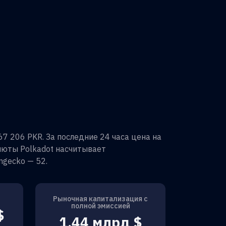
67 206 PKR
. За последние 24 часа цена на
алюты
Polkadot
насчитывает
ingecko —
52
.
Рыночная капитализация с
полной эмиссией
$
1,44 млрд $