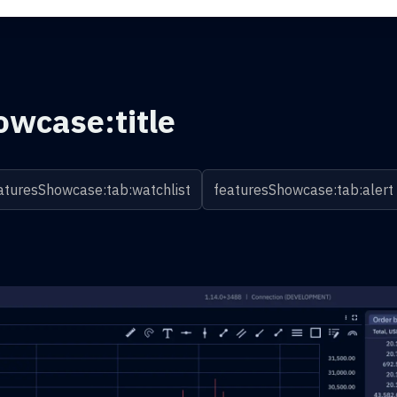
owcase:title
aturesShowcase:tab:watchlist
featuresShowcase:tab:alert