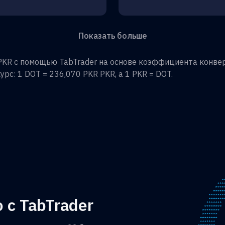
Показать больше
PKR
с помощью TabTrader на основе коэффициента конвер
урс: 1
DOT
=
236,070 PKR
PKR
, а 1
PKR
=
DOT
.
 с TabTrader