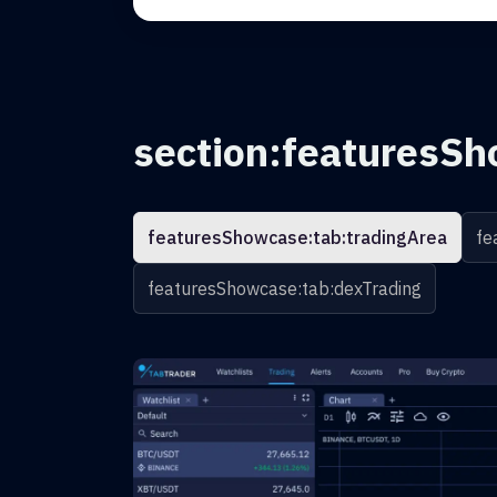
section:featuresSh
featuresShowcase:tab:tradingArea
fe
featuresShowcase:tab:dexTrading