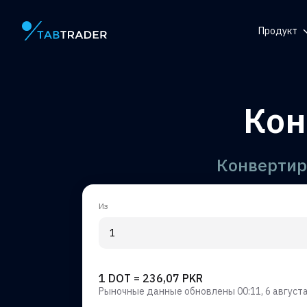
Продукт
Главная страница
Справоч
центр
Токен
Кон
QR-генер
Уведомл
Конвертир
Из
1 DOT = 236,07 PKR
Рыночные данные обновлены
00:11, 6 августа