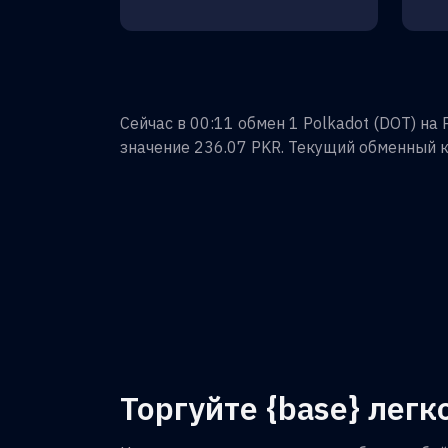
Сейчас в 00:11 обмен
1
Polkadot
(
DOT
) на
значение
236.07
PKR
. Текущий обменный к
Торгуйте {base} легко