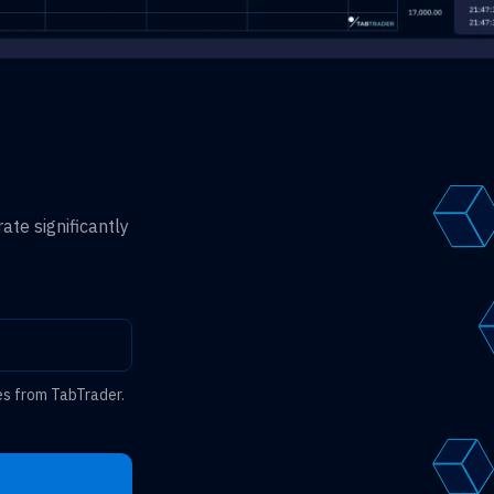
ate significantly
es from TabTrader.