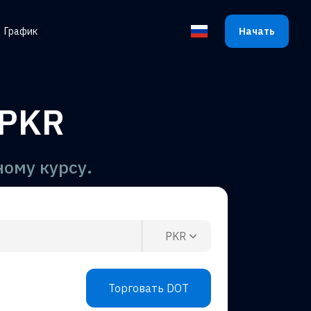
График
Начать
Выбрать язык
 PKR
ому курсу.
PKR
Торговать DOT