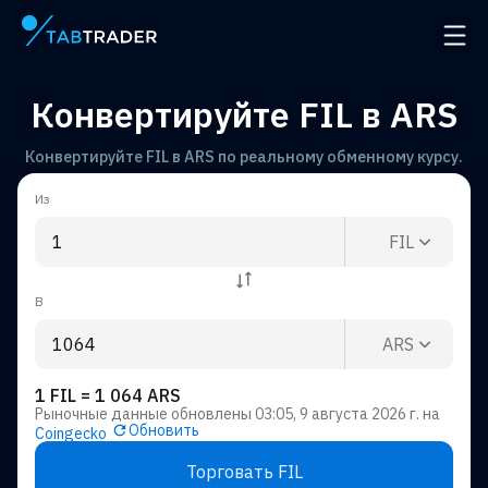
Главная страница
Откр
Конвертируйте FIL в ARS
Конвертируйте FIL в ARS по реальному обменному курсу.
Из
FIL
В
ARS
1 FIL = 1 064 ARS
Рыночные данные обновлены
03:05, 9 августа 2026 г.
на
Обновить
Coingecko
Торговать FIL