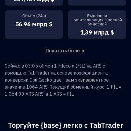
Объём (24ч)
Рыночная
капитализация с полной
56,96 млрд $
эмиссией
1,39 млрд $
Показать больше
Сейчас в 03:05 обмен
1
Filecoin
(
FIL
) на
ARS
с
помощью TabTrader на основе коэффициента
конверсии CoinGecko даёт вам эквивалентное
значение
1064
ARS
. Текущий обменный курс: 1
FIL
=
1 064,00 ARS
ARS
, а 1
ARS
=
FIL
.
Торгуйте {base} легко с TabTrader