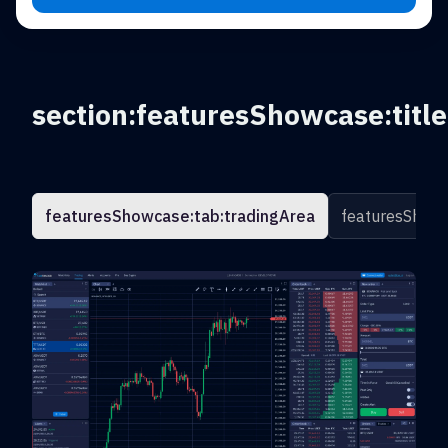
section:featuresShowcase:title
featuresShowcase:tab:tradingArea
featuresShowc