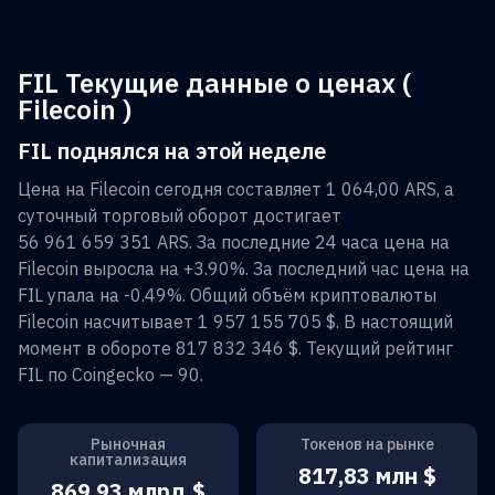
FIL Текущие данные о ценах (
Filecoin )
FIL поднялся на этой неделе
Цена на
Filecoin
сегодня составляет
1 064,00 ARS
, а
суточный торговый оборот достигает
56 961 659 351 ARS
. За последние 24 часа цена на
Filecoin
выросла на
+3.90%
. За последний час цена на
FIL
упала на
-0.49%
. Общий объём криптовалюты
Filecoin
насчитывает
1 957 155 705 $
. В настоящий
момент в обороте
817 832 346 $
. Текущий рейтинг
FIL
по Coingecko —
90
.
Рыночная
Токенов на рынке
капитализация
817,83 млн $
869,93 млрд $