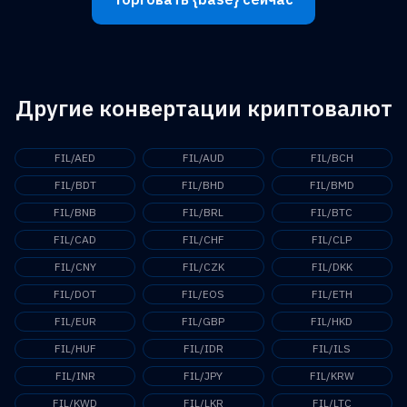
Другие конвертации криптовалют
FIL/AED
FIL/AUD
FIL/BCH
FIL/BDT
FIL/BHD
FIL/BMD
FIL/BNB
FIL/BRL
FIL/BTC
FIL/CAD
FIL/CHF
FIL/CLP
FIL/CNY
FIL/CZK
FIL/DKK
FIL/DOT
FIL/EOS
FIL/ETH
FIL/EUR
FIL/GBP
FIL/HKD
FIL/HUF
FIL/IDR
FIL/ILS
FIL/INR
FIL/JPY
FIL/KRW
FIL/KWD
FIL/LKR
FIL/LTC