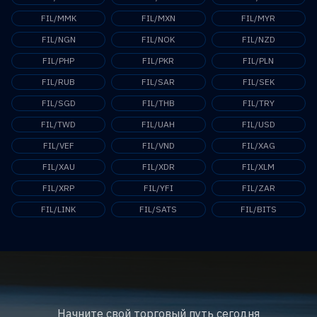
FIL/MMK
FIL/MXN
FIL/MYR
FIL/NGN
FIL/NOK
FIL/NZD
FIL/PHP
FIL/PKR
FIL/PLN
FIL/RUB
FIL/SAR
FIL/SEK
FIL/SGD
FIL/THB
FIL/TRY
FIL/TWD
FIL/UAH
FIL/USD
FIL/VEF
FIL/VND
FIL/XAG
FIL/XAU
FIL/XDR
FIL/XLM
FIL/XRP
FIL/YFI
FIL/ZAR
FIL/LINK
FIL/SATS
FIL/BITS
Начните свой торговый путь сегодня