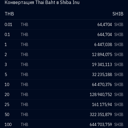
Конвертация Thai Baht в Shiba Inu
THB
SHIB
0.01
THB
64,4704
SHIB
0.1
THB
644,704
SHIB
1
THB
6 447,038
SHIB
2
THB
12 894,075
SHIB
3
THB
19 341,113
SHIB
5
THB
32 235,188
SHIB
10
THB
64 470,376
SHIB
20
THB
128 940,752
SHIB
25
THB
161 175,94
SHIB
50
THB
322 351,879
SHIB
100
THB
644 703,759
SHIB