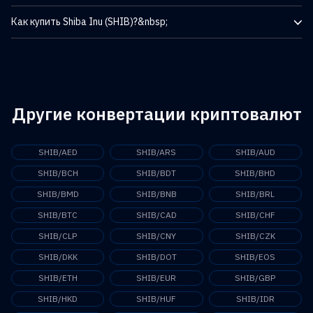
децентрализованных финансовых (DeFi) проектов с
Рыночная капитализация Shiba Inu (SHIB) на данный момент
"собачьей" тематикой. Помимо SHIB, в экосистему входят
Как купить Shiba Inu (SHIB)?&nbsp;
составляет 91 375 809 050,00 ฿.
такие токены, как LEASH (токен вознаграждений), BONE
(токен управления), а также децентрализованная биржа
Текущее рыночное предложение Shiba Inu (SHIB) составляет
ShibaSwap, коллекция NFT под названием Shiboshis, решение
589 239 630 440 767,60 $.
второго уровня Shibarium и виртуальный мир "Shib: The
Metaverse".
Другие конвертации криптовалют
SHIB/AED
SHIB/ARS
SHIB/AUD
SHIB/BCH
SHIB/BDT
SHIB/BHD
SHIB/BMD
SHIB/BNB
SHIB/BRL
SHIB/BTC
SHIB/CAD
SHIB/CHF
SHIB/CLP
SHIB/CNY
SHIB/CZK
SHIB/DKK
SHIB/DOT
SHIB/EOS
SHIB/ETH
SHIB/EUR
SHIB/GBP
SHIB/HKD
SHIB/HUF
SHIB/IDR