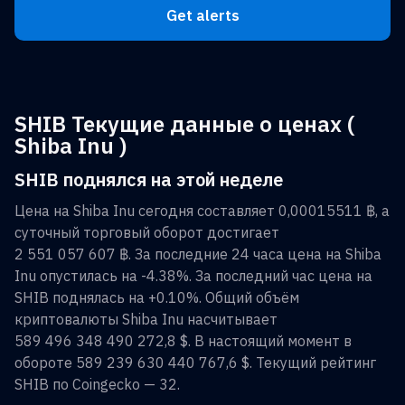
Get alerts
SHIB Текущие данные о ценах (
Shiba Inu )
SHIB поднялся на этой неделе
Цена на
Shiba Inu
сегодня составляет
0,00015511 ฿
, а
суточный торговый оборот достигает
2 551 057 607 ฿
. За последние 24 часа цена на
Shiba
Inu
опустилась на
-4.38%
. За последний час цена на
SHIB
поднялась на
+0.10%
. Общий объём
криптовалюты
Shiba Inu
насчитывает
589 496 348 490 272,8 $
. В настоящий момент в
обороте
589 239 630 440 767,6 $
. Текущий рейтинг
SHIB
по Coingecko —
32
.