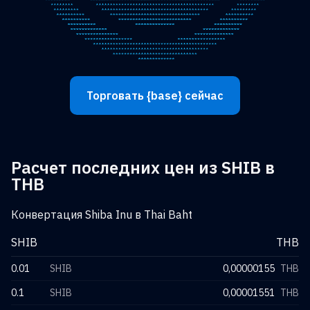
Торговать {base} сейчас
Расчет последних цен из SHIB в
THB
Конвертация Shiba Inu в Thai Baht
SHIB
THB
0.01
SHIB
0,00000155
THB
0.1
SHIB
0,00001551
THB