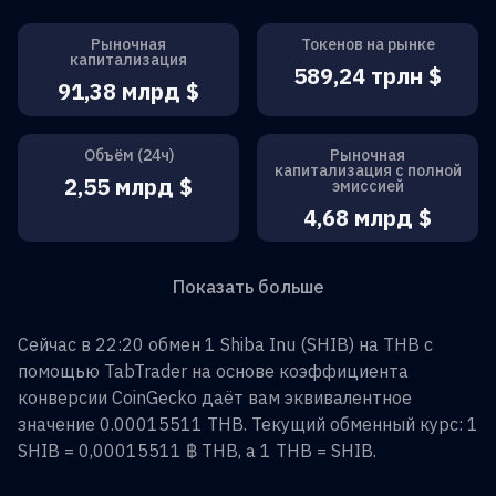
Рыночная
Токенов на рынке
капитализация
589,24 трлн $
91,38 млрд $
Объём (24ч)
Рыночная
капитализация с полной
2,55 млрд $
эмиссией
4,68 млрд $
Показать больше
Сейчас в 22:20 обмен
1
Shiba Inu
(
SHIB
) на
THB
с
помощью TabTrader на основе коэффициента
конверсии CoinGecko даёт вам эквивалентное
значение
0.00015511
THB
. Текущий обменный курс: 1
SHIB
=
0,00015511 ฿
THB
, а 1
THB
=
SHIB
.