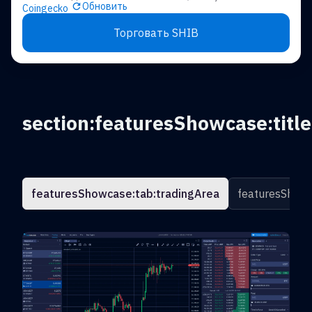
Обновить
Coingecko
Торговать SHIB
section:featuresShowcase:title
featuresShowcase:tab:tradingArea
featuresShowc