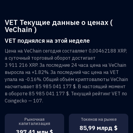
VET Текущие данные о ценах (
VeChain )
VET поднялся на этой неделе
Цена на
VeChain
сегодня составляет
0,00462188 XRP
,
а суточный торговый оборот достигает
3 911 216 XRP
. За последние 24 часа цена на
VeChain
выросла на
+1.82%
. За последний час цена на
VET
упала на
-0.16%
. Общий объём криптовалюты
VeChain
насчитывает
85 985 041 177 $
. В настоящий момент
в обороте
85 985 041 177 $
. Текущий рейтинг
VET
по
Coingecko —
107
.
Рыночная
Токенов на рынке
капитализация
85,99 млрд $
397,41 млн $