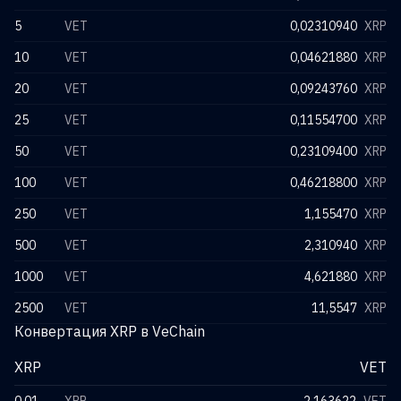
5
VET
0,02310940
XRP
10
VET
0,04621880
XRP
20
VET
0,09243760
XRP
25
VET
0,11554700
XRP
50
VET
0,23109400
XRP
100
VET
0,46218800
XRP
250
VET
1,155470
XRP
500
VET
2,310940
XRP
1000
VET
4,621880
XRP
2500
VET
11,5547
XRP
Конвертация XRP в VeChain
XRP
VET