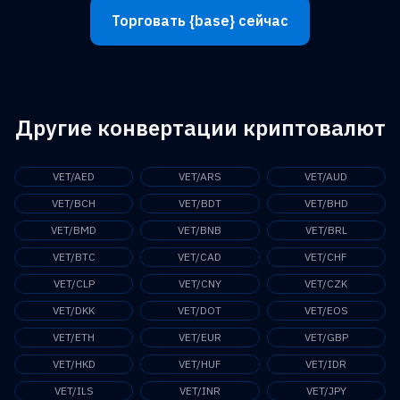
Торговать {base} сейчас
Другие конвертации криптовалют
VET/AED
VET/ARS
VET/AUD
VET/BCH
VET/BDT
VET/BHD
VET/BMD
VET/BNB
VET/BRL
VET/BTC
VET/CAD
VET/CHF
VET/CLP
VET/CNY
VET/CZK
VET/DKK
VET/DOT
VET/EOS
VET/ETH
VET/EUR
VET/GBP
VET/HKD
VET/HUF
VET/IDR
VET/ILS
VET/INR
VET/JPY