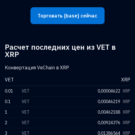
Торговать {base} сейчас
Расчет последних цен из VET в
XRP
Конвертация VeChain в XRP
VET
XRP
0.01
VET
0,00004622
XRP
0.1
VET
0,00046219
XRP
1
VET
0,00462188
XRP
2
VET
0,00924376
XRP
3
VET
0,01386564
XRP