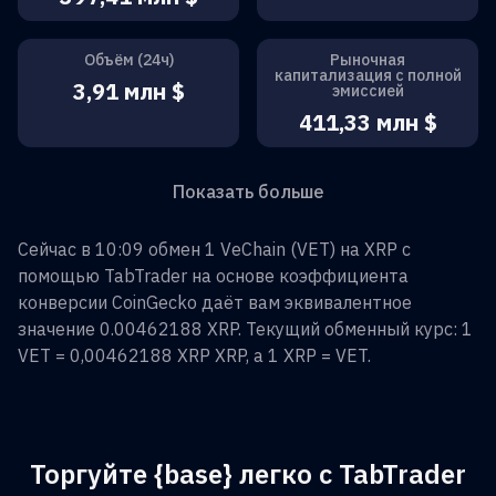
Объём (24ч)
Рыночная
капитализация с полной
3,91 млн $
эмиссией
411,33 млн $
Показать больше
Сейчас в 10:09 обмен
1
VeChain
(
VET
) на
XRP
с
помощью TabTrader на основе коэффициента
конверсии CoinGecko даёт вам эквивалентное
значение
0.00462188
XRP
. Текущий обменный курс: 1
VET
=
0,00462188 XRP
XRP
, а 1
XRP
=
VET
.
Торгуйте {base} легко с TabTrader