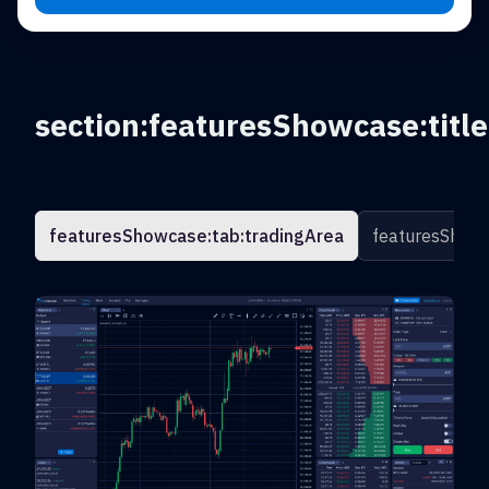
section:featuresShowcase:title
featuresShowcase:tab:tradingArea
featuresShowc