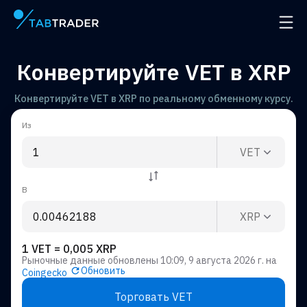
Главная страница
Откр
Конвертируйте VET в XRP
Конвертируйте VET в XRP по реальному обменному курсу.
Из
VET
В
XRP
1 VET = 0,005 XRP
Рыночные данные обновлены
10:09, 9 августа 2026 г.
на
Обновить
Coingecko
Торговать VET