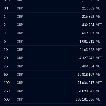
0.01
XRP
2,163622
VET
0.1
XRP
21,6362
VET
1
XRP
216,362
VET
2
XRP
432,724
VET
3
XRP
649,087
VET
5
XRP
1 081,811
VET
10
XRP
2 163,622
VET
20
XRP
4 327,243
VET
25
XRP
5 409,054
VET
50
XRP
10 818,109
VET
100
XRP
21 636,217
VET
250
XRP
54 090,543
VET
500
XRP
108 181,086
VET