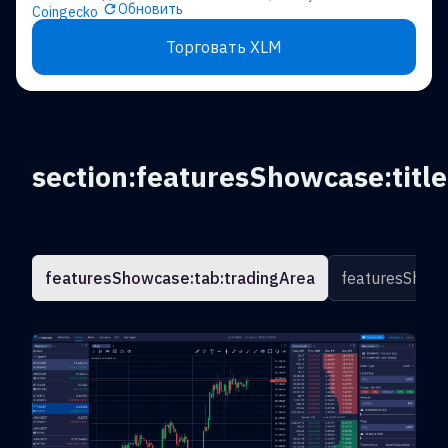
Обновить
Coingecko
Торговать XLM
section:featuresShowcase:title
featuresShowcase:tab:tradingArea
featuresShowc