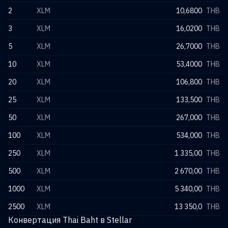
2
XLM
10,6800
THB
3
XLM
16,0200
THB
5
XLM
26,7000
THB
10
XLM
53,4000
THB
20
XLM
106,800
THB
25
XLM
133,500
THB
50
XLM
267,000
THB
100
XLM
534,000
THB
250
XLM
1 335,00
THB
500
XLM
2 670,00
THB
1000
XLM
5 340,00
THB
2500
XLM
13 350,0
THB
Конвертация Thai Baht в Stellar