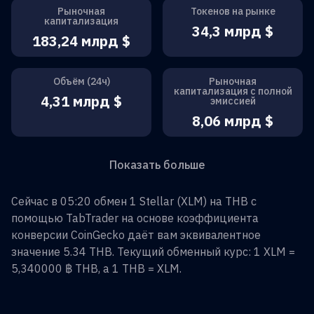
Рыночная
Токенов на рынке
капитализация
34,3 млрд $
183,24 млрд $
Объём (24ч)
Рыночная
капитализация с полной
4,31 млрд $
эмиссией
8,06 млрд $
Показать больше
Сейчас в 05:20 обмен
1
Stellar
(
XLM
) на
THB
с
помощью TabTrader на основе коэффициента
конверсии CoinGecko даёт вам эквивалентное
значение
5.34
THB
. Текущий обменный курс: 1
XLM
=
5,340000 ฿
THB
, а 1
THB
=
XLM
.