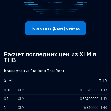
Торговать {base} сейчас
Расчет последних цен из XLM в
THB
Конвертация Stellar в Thai Baht
XLM
THB
0.01
XLM
0,05340000
THB
0.1
XLM
0,53400000
THB
1
XLM
5,340000
THB