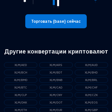
Торговать {base} сейчас
Другие конвертации криптовалют
XLM/AED
XLM/ARS
XLM/AUD
XLM/BCH
XLM/BDT
XLM/BHD
XLM/BMD
XLM/BNB
XLM/BRL
XLM/BTC
XLM/CAD
XLM/CHF
XLM/CLP
XLM/CNY
XLM/CZK
XLM/DKK
XLM/DOT
XLM/EOS
XLM/ETH
XLM/EUR
XLM/GBP