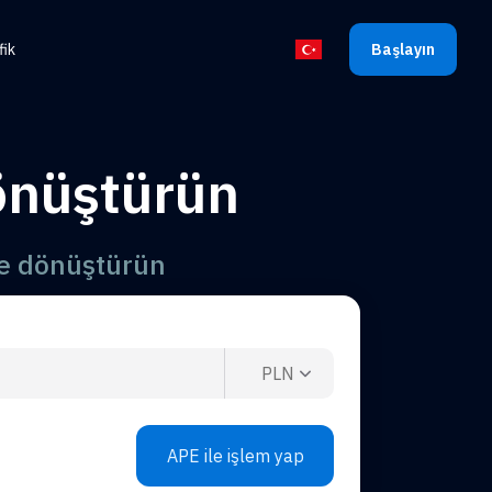
fik
Başlayın
Dili seçin
önüştürün
ne dönüştürün
PLN
APE ile işlem yap