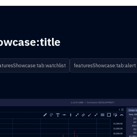
owcase:title
aturesShowcase:tab:watchlist
featuresShowcase:tab:alert