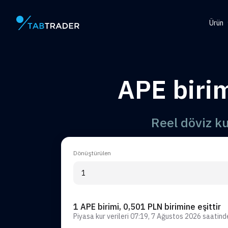
Ürün
Ana Sayfa
Help
Tok
APE biri
QR O
Uyar
Reel döviz k
Dönüştürülen
1 APE birimi, 0,501 PLN birimine eşittir
Piyasa kur verileri
07:19, 7 Ağustos 2026
saatin