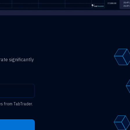
ate significantly
es from TabTrader.