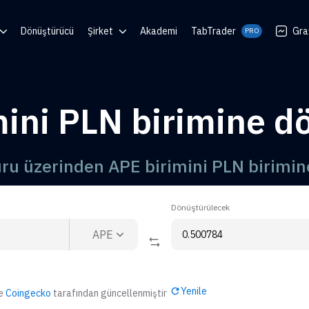
Dönüştürücü
Şirket
Akademi
TabTrader
Gra
PRO
 Center
Blog
en
Topluluklar
mini PLN birimine d
luşturucu
ı
uru üzerinden APE birimini PLN birimi
Dönüştürülecek
APE
Yenile
de
Coingecko
tarafından güncellenmiştir