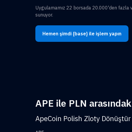
Uygulamamız 22 borsada 20.000'den fazla var
sunuyor.
Hemen şimdi {base} ile işlem yapın
APE ile PLN arasındaki
ApeCoin Polish Zloty Dönüştür