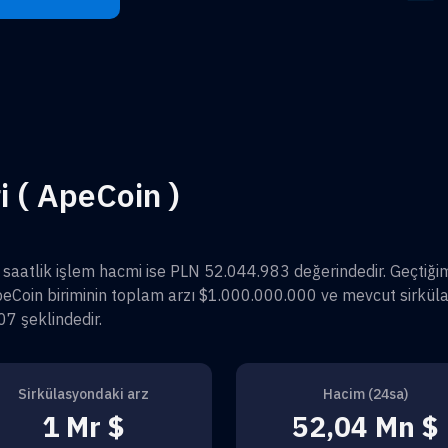
i ( ApeCoin )
4 saatlik işlem hacmi ise
PLN 52.044.983
değerindedir. Geçtiği
peCoin
biriminin toplam arzı
$1.000.000.000
ve mevcut sirküla
07
şeklindedir.
Sirkülasyondaki arz
Hacim (24sa)
1 Mr $
52,04 Mn $