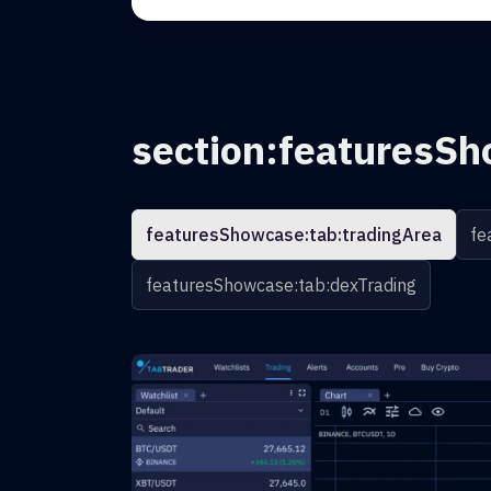
section:featuresSh
featuresShowcase:tab:tradingArea
fe
featuresShowcase:tab:dexTrading