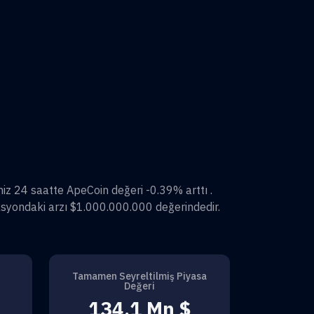
miz 24 saatte
ApeCoin
değeri
-0.39%
arttı .
syondaki arzı
$1.000.000.000
değerindedir.
Tamamen Seyreltilmiş Piyasa
Değeri
134,1 Mn $