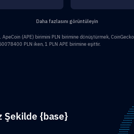
Daha fazlasını görüntüleyin
1
ApeCoin
(
APE
) birimini
PLN
birimine dönüştürmek, CoinGecko
,50078400
PLN
iken, 1
PLN
APE
birimine eşittir.
z Şekilde {base}