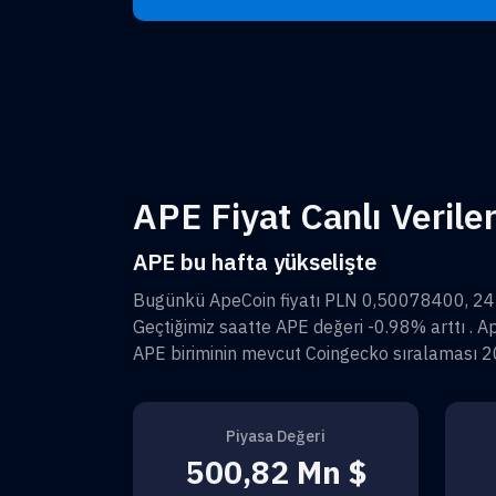
APE Fiyat Canlı Veriler
APE bu hafta yükselişte
Bugünkü
ApeCoin
fiyatı
PLN 0,50078400
, 2
Geçtiğimiz saatte
APE
değeri
-0.98%
arttı .
A
APE
biriminin mevcut Coingecko sıralaması
2
Piyasa Değeri
500,82 Mn $