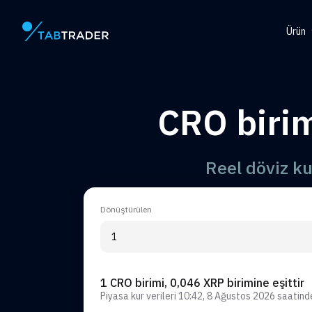
Ürün
Ana Sayfa
Help
Tok
CRO biri
QR O
Uyar
Reel döviz k
Dönüştürülen
1 CRO birimi, 0,046 XRP birimine eşittir
Piyasa kur verileri
10:42, 8 Ağustos 2026
saatin