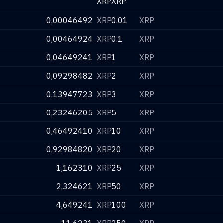
XRP
XRP
0,00046492
XRP
0.01
XRP
0,00464924
XRP
0.1
XRP
0,04649241
XRP
1
XRP
0,09298482
XRP
2
XRP
0,13947723
XRP
3
XRP
0,23246205
XRP
5
XRP
0,46492410
XRP
10
XRP
0,92984820
XRP
20
XRP
1,162310
XRP
25
XRP
2,324621
XRP
50
XRP
4,649241
XRP
100
XRP