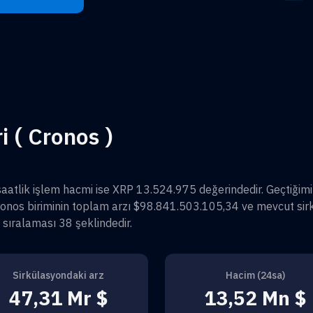
i ( Cronos )
saatlik işlem hacmi ise
XRP 13.524.975
değerindedir. Geçtiğim
ronos
biriminin toplam arzı
$98.841.503.105,34
ve mevcut sir
 sıralaması
38
şeklindedir.
Sirkülasyondaki arz
Hacim (24sa)
47,31 Mr $
13,52 Mn $