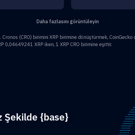
Daha fazlasını görüntüleyin
1
Cronos
(
CRO
) birimini
XRP
birimine dönüştürmek, CoinGecko 
RP 0,04649241
XRP
iken, 1
XRP
CRO
birimine eşittir.
z Şekilde {base}