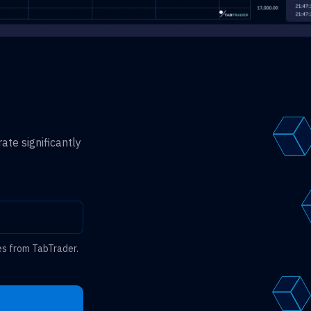
ate significantly
es from TabTrader.