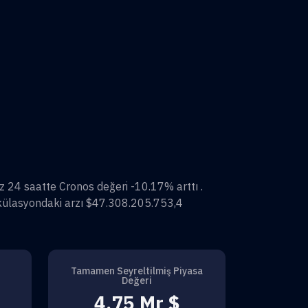
iz 24 saatte
Cronos
değeri
-10.17%
arttı .
külasyondaki arzı
$47.308.205.753,4
Tamamen Seyreltilmiş Piyasa
Değeri
4,75 Mr $