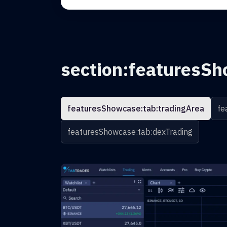
section:featuresSh
featuresShowcase:tab:tradingArea
fe
featuresShowcase:tab:dexTrading