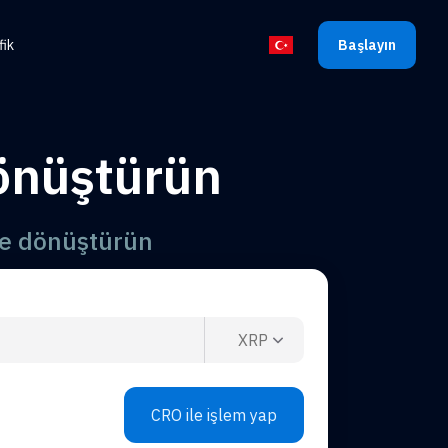
fik
Başlayın
Dili seçin
önüştürün
ne dönüştürün
XRP
CRO ile işlem yap