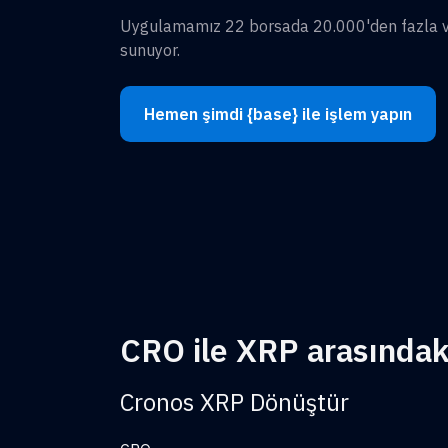
Uygulamamız 22 borsada 20.000'den fazla var
sunuyor.
Hemen şimdi {base} ile işlem yapın
CRO ile XRP arasındaki
Cronos XRP Dönüştür