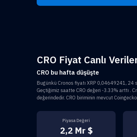
CRO Fiyat Canlı Veriler
CRO bu hafta düşüşte
Bugünkü
Cronos
fiyatı
XRP 0,04649241
, 24 
Geçtiğimiz saatte
CRO
değeri
-3.33%
arttı .
C
değerindedir.
CRO
biriminin mevcut Coingecko
Piyasa Değeri
2,2 Mr $