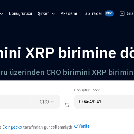
Dönüştürücü
Şirket
Akademi
TabTrader
Gra
PRO
 Center
Blog
en
Topluluklar
mini XRP birimine d
luşturucu
ı
uru üzerinden CRO birimini XRP birimi
Dönüştürülecek
CRO
Yenile
de
Coingecko
tarafından güncellenmiştir