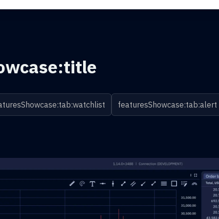
owcase:title
aturesShowcase:tab:watchlist
featuresShowcase:tab:alert