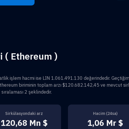
ri ( Ethereum )
atlik işlem hacmi ise
LIN 1.061.491.130
değerindedir. Geçtiği
thereum
biriminin toplam arzı
$120.682.142,45
ve mevcut sir
o sıralaması
2
şeklindedir.
Sirkülasyondaki arz
Hacim (24sa)
120,68 Mn $
1,06 Mr $