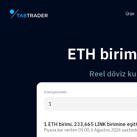
Ürün
Ana Sayfa
Help
Tok
ETH birim
QR O
Uyar
Reel döviz k
Dönüştürülen
1 ETH birimi, 233,665 LINK birimine eşitt
Piyasa kur verileri
05:00, 6 Ağustos 2026
saatin