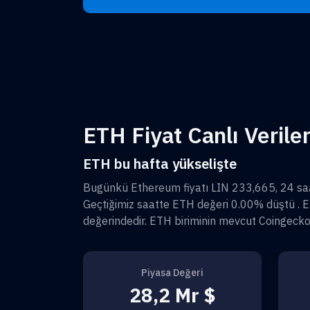
ETH Fiyat Canlı Verile
ETH bu hafta yükselişte
Bugünkü
Ethereum
fiyatı
LIN 233,665
, 24 sa
Geçtiğimiz saatte
ETH
değeri
0.00%
düştü .
E
değerindedir.
ETH
biriminin mevcut Coingeck
Piyasa Değeri
28,2 Mr $