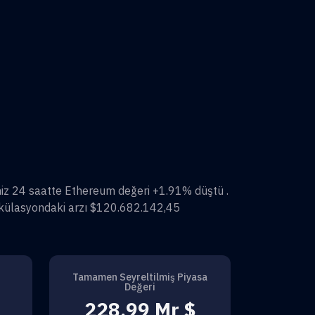
miz 24 saatte
Ethereum
değeri
+1.91%
düştü .
külasyondaki arzı
$120.682.142,45
Tamamen Seyreltilmiş Piyasa
Değeri
228,99 Mr $