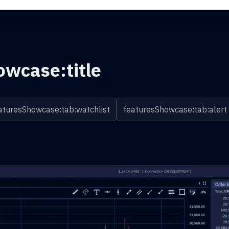
owcase:title
aturesShowcase:tab:watchlist
featuresShowcase:tab:alert