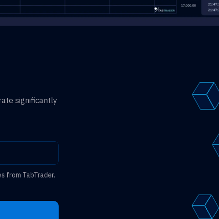
ate significantly
es from TabTrader.