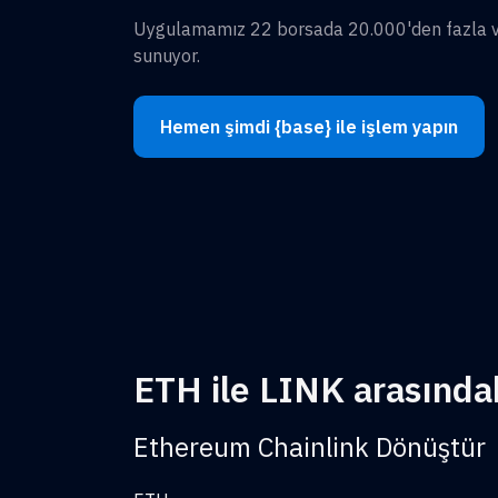
Uygulamamız 22 borsada 20.000'den fazla var
sunuyor.
Hemen şimdi {base} ile işlem yapın
ETH ile LINK arasındak
Ethereum Chainlink Dönüştür