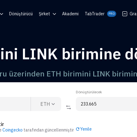
Dönüştürücü
Şirket
Akademi
TabTrader
Gra
PRO
 Center
Blog
en
Topluluklar
ini LINK birimine 
luşturucu
ı
uru üzerinden ETH birimini LINK birimi
Dönüştürülecek
ETH
ir
Yenile
de
Coingecko
tarafından güncellenmiştir