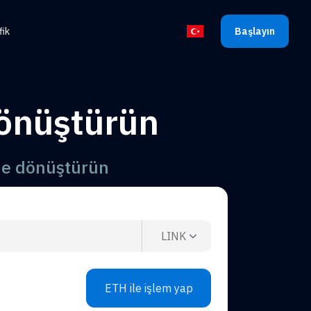
fik
Başlayın
Dili seçin
dönüştürün
ne dönüştürün
LINK
ETH ile işlem yap