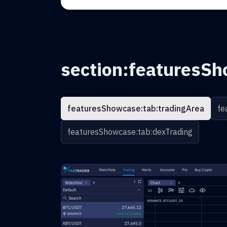
section:featuresSh
featuresShowcase:tab:tradingArea
fe
featuresShowcase:tab:dexTrading