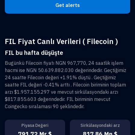
Get alerts
FIL Fiyat Canlı Verileri ( Filecoin )
FIL bu hafta düşüşte
Bugünkü
Filecoin
fiyatı
NGN 967,770
, 24 saatlik işlem
hacmi ise
NGN 50.639.882.030
değerindedir. Geçtiğimiz
24 saatte
Filecoin
değeri
+1.91%
düştü . Geçtiğimiz
saatte
FIL
değeri
-0.41%
arttı .
Filecoin
biriminin toplam
arzı
$1.957.155.297
ve mevcut sirkülasyondaki arzı
$817.855.603
değerindedir.
FIL
biriminin mevcut
Coingecko sıralaması
90
şeklindedir.
Piyasa Değeri
Sirkülasyondaki arz
791,72 Mr $
817,86 Mn $