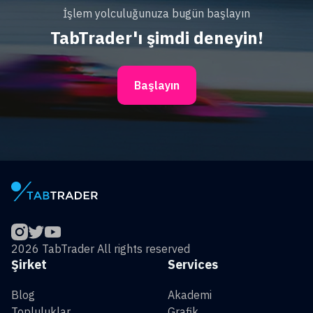
İşlem yolculuğunuza bugün başlayın
TabTrader'ı şimdi deneyin!
Başlayın
2026 TabTrader All rights reserved
Şirket
Services
Blog
Akademi
Topluluklar
Grafik