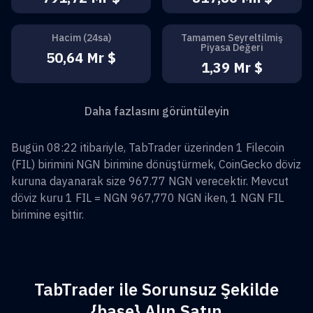
Hacim (24sa)
Tamamen Seyreltilmiş
Piyasa Değeri
50,64 Mr $
1,39 Mr $
Daha fazlasını görüntüleyin
Bugün 08:22 itibariyle, TabTrader üzerinden
1
Filecoin
(
FIL
) birimini
NGN
birimine dönüştürmek, CoinGecko döviz
kuruna dayanarak size
967.77
NGN
verecektir. Mevcut
döviz kuru 1
FIL
=
NGN 967,770
NGN
iken, 1
NGN
FIL
birimine eşittir.
TabTrader ile Sorunsuz Şekilde
{base} Alın Satın