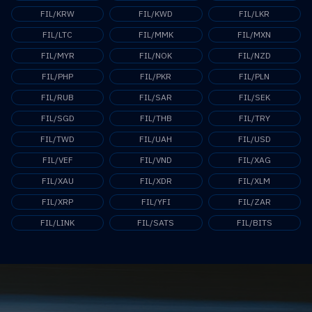
FIL/KRW
FIL/KWD
FIL/LKR
FIL/LTC
FIL/MMK
FIL/MXN
FIL/MYR
FIL/NOK
FIL/NZD
FIL/PHP
FIL/PKR
FIL/PLN
FIL/RUB
FIL/SAR
FIL/SEK
FIL/SGD
FIL/THB
FIL/TRY
FIL/TWD
FIL/UAH
FIL/USD
FIL/VEF
FIL/VND
FIL/XAG
FIL/XAU
FIL/XDR
FIL/XLM
FIL/XRP
FIL/YFI
FIL/ZAR
FIL/LINK
FIL/SATS
FIL/BITS