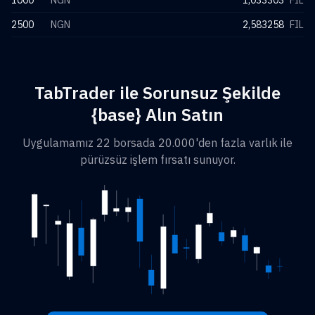
1000
NGN
1,033303
FIL
2500
NGN
2,583258
FIL
TabTrader ile Sorunsuz Şekilde
{base} Alın Satın
Uygulamamız 22 borsada 20.000'den fazla varlık ile
pürüzsüz işlem fırsatı sunuyor.