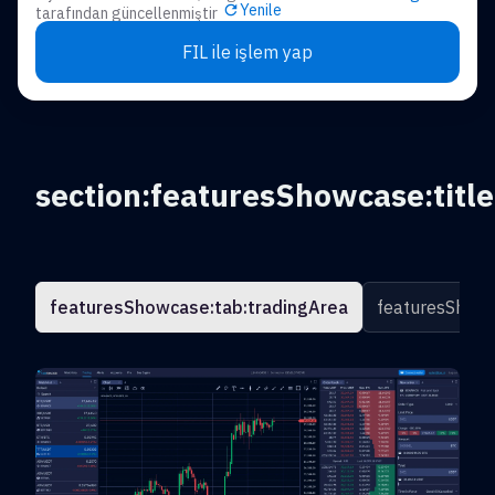
Yenile
tarafından güncellenmiştir
FIL ile işlem yap
section:featuresShowcase:title
featuresShowcase:tab:tradingArea
featuresShowc