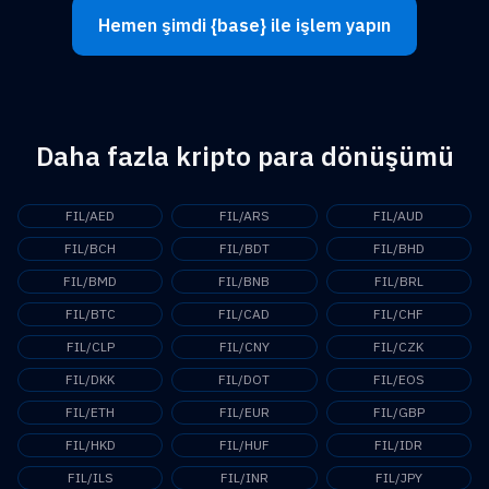
Hemen şimdi {base} ile işlem yapın
Daha fazla kripto para dönüşümü
FIL/AED
FIL/ARS
FIL/AUD
FIL/BCH
FIL/BDT
FIL/BHD
FIL/BMD
FIL/BNB
FIL/BRL
FIL/BTC
FIL/CAD
FIL/CHF
FIL/CLP
FIL/CNY
FIL/CZK
FIL/DKK
FIL/DOT
FIL/EOS
FIL/ETH
FIL/EUR
FIL/GBP
FIL/HKD
FIL/HUF
FIL/IDR
FIL/ILS
FIL/INR
FIL/JPY