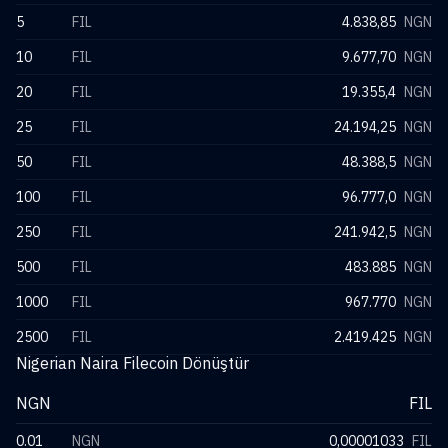
5
FIL
4.838,85
NGN
10
FIL
9.677,70
NGN
20
FIL
19.355,4
NGN
25
FIL
24.194,25
NGN
50
FIL
48.388,5
NGN
100
FIL
96.777,0
NGN
250
FIL
241.942,5
NGN
500
FIL
483.885
NGN
1000
FIL
967.770
NGN
2500
FIL
2.419.425
NGN
Nigerian Naira Filecoin Dönüştür
NGN
FIL
0.01
NGN
0,00001033
FIL