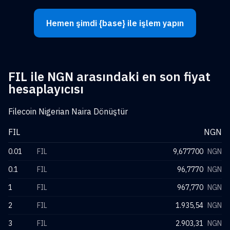
Hemen şimdi {base} ile işlem yapın
FIL ile NGN arasındaki en son fiyat
hesaplayıcısı
Filecoin Nigerian Naira Dönüştür
FIL
NGN
0.01
FIL
9,677700
NGN
0.1
FIL
96,7770
NGN
1
FIL
967,770
NGN
2
FIL
1.935,54
NGN
3
FIL
2.903,31
NGN