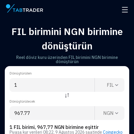
Ana Sayfa
Navig
FIL birimini NGN birimine
dönüştürün
Reel döviz kuru üzerinden FIL birimini NGN birimine
dönüştürün
Dönüştürülen
FIL
Dönüştürülecek
NGN
1 FIL birimi, 967,77 NGN birimine eşittir
Piyasa kur verileri
08:22, 9 Ağustos 2026
saatinde
Coingecko