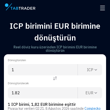
Ana Sayfa
Navig
ICP birimini EUR birimine
dönüştürün
Reel döviz kuru üzerinden ICP birimini EUR birimine
dönüştürün
Dönüştürülen
ICP
Dönüştürülecek
EUR
1 ICP birimi, 1,82 EUR birimine eşittir
Piyasa kur verileri
02:21, 8 Ağustos 2026
saatinde
Coingecko