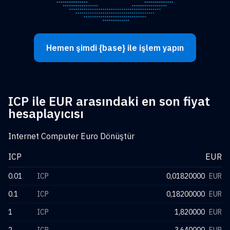
Hemen şimdi {base} ile işlem yapın
ICP ile EUR arasındaki en son fiyat
hesaplayıcısı
Internet Computer Euro Dönüştür
ICP
EUR
0.01
ICP
0,01820000
EUR
0.1
ICP
0,18200000
EUR
1
ICP
1,820000
EUR