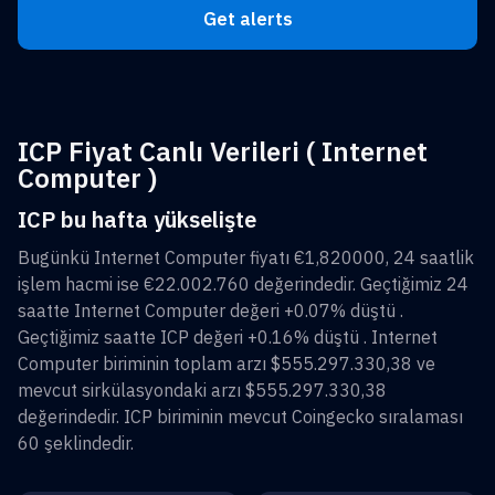
Get alerts
ICP Fiyat Canlı Verileri ( Internet
Computer )
ICP bu hafta yükselişte
Bugünkü
Internet Computer
fiyatı
€1,820000
, 24 saatlik
işlem hacmi ise
€22.002.760
değerindedir. Geçtiğimiz 24
saatte
Internet Computer
değeri
+0.07%
düştü .
Geçtiğimiz saatte
ICP
değeri
+0.16%
düştü .
Internet
Computer
biriminin toplam arzı
$555.297.330,38
ve
mevcut sirkülasyondaki arzı
$555.297.330,38
değerindedir.
ICP
biriminin mevcut Coingecko sıralaması
60
şeklindedir.