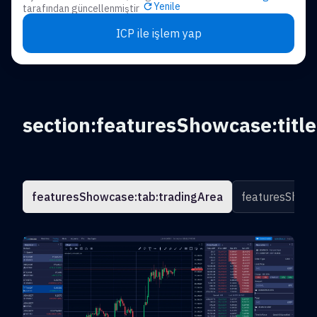
Yenile
tarafından güncellenmiştir
ICP ile işlem yap
section:featuresShowcase:title
featuresShowcase:tab:tradingArea
featuresShowc