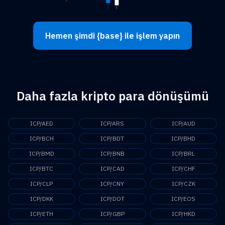
Hemen şimdi {base} ile işlem yapın
Daha fazla kripto para dönüşümü
ICP/AED
ICP/ARS
ICP/AUD
ICP/BCH
ICP/BDT
ICP/BHD
ICP/BMD
ICP/BNB
ICP/BRL
ICP/BTC
ICP/CAD
ICP/CHF
ICP/CLP
ICP/CNY
ICP/CZK
ICP/DKK
ICP/DOT
ICP/EOS
ICP/ETH
ICP/GBP
ICP/HKD