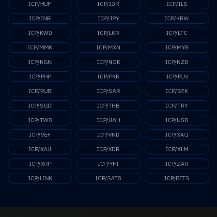
ICP/HUF
ICP/IDR
ICP/ILS
ICP/INR
ICP/JPY
ICP/KRW
ICP/KWD
ICP/LKR
ICP/LTC
ICP/MMK
ICP/MXN
ICP/MYR
ICP/NGN
ICP/NOK
ICP/NZD
ICP/PHP
ICP/PKR
ICP/PLN
ICP/RUB
ICP/SAR
ICP/SEK
ICP/SGD
ICP/THB
ICP/TRY
ICP/TWD
ICP/UAH
ICP/USD
ICP/VEF
ICP/VND
ICP/XAG
ICP/XAU
ICP/XDR
ICP/XLM
ICP/XRP
ICP/YFI
ICP/ZAR
ICP/LINK
ICP/SATS
ICP/BITS