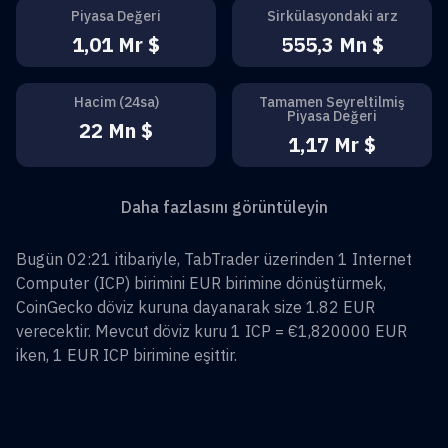
Piyasa Değeri
Sirkülasyondaki arz
1,01 Mr $
555,3 Mn $
Hacim (24sa)
Tamamen Seyreltilmiş
Piyasa Değeri
22 Mn $
1,17 Mr $
Daha fazlasını görüntüleyin
Bugün 02:21 itibariyle, TabTrader üzerinden
1
Internet
Computer
(
ICP
) birimini
EUR
birimine dönüştürmek,
CoinGecko döviz kuruna dayanarak size
1.82
EUR
verecektir. Mevcut döviz kuru 1
ICP
=
€1,820000
EUR
iken, 1
EUR
ICP
birimine eşittir.