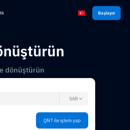
fik
Başlayın
Dili seçin
önüştürün
ne dönüştürün
SAR
QNT ile işlem yap