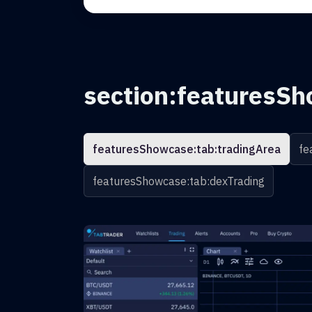
section:featuresSh
featuresShowcase:tab:tradingArea
fe
featuresShowcase:tab:dexTrading