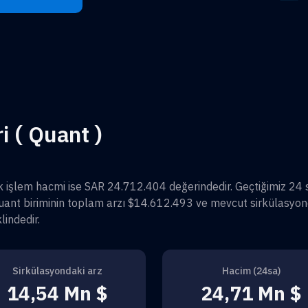
i ( Quant )
ik işlem hacmi ise
SAR 24.712.404
değerindedir. Geçtiğimiz 24
uant
biriminin toplam arzı
$14.612.493
ve mevcut sirkülasyon
lindedir.
Sirkülasyondaki arz
Hacim (24sa)
14,54 Mn $
24,71 Mn $