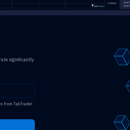
ate significantly
es from TabTrader.