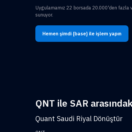
Uygulamamız 22 borsada 20.000'den fazla var
sunuyor.
Hemen şimdi {base} ile işlem yapın
QNT ile SAR arasındaki
Quant Saudi Riyal Dönüştür