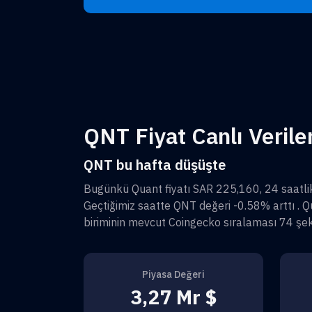
QNT Fiyat Canlı Veriler
QNT bu hafta düşüşte
Bugünkü
Quant
fiyatı
SAR 225,160
, 24 saatl
Geçtiğimiz saatte
QNT
değeri
-0.58%
arttı .
Q
biriminin mevcut Coingecko sıralaması
74
şek
Piyasa Değeri
3,27 Mr $