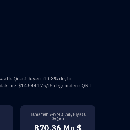
 saatte
Quant
değeri
+1.08%
düştü .
daki arzı
$14.544.176,16
değerindedir.
QNT
Tamamen Seyreltilmiş Piyasa
Değeri
870,36 Mn $