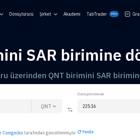
Dönüştürücü
Şirket
Akademi
TabTrader
Gra
PRO
 Center
Blog
en
Topluluklar
mini SAR birimine d
luşturucu
ı
uru üzerinden QNT birimini SAR birimi
Dönüştürülecek
QNT
r
Yenile
de
Coingecko
tarafından güncellenmiştir