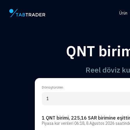
Ürün
Ana Sayfa
Help
Tok
QNT biri
QR O
Uyar
Reel döviz k
Dönüştürülen
1 QNT birimi, 225,16 SAR birimine eşitti
Piyasa kur verileri
06:18, 8 Ağustos 2026
saatin