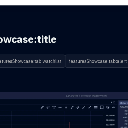
owcase:title
aturesShowcase:tab:watchlist
featuresShowcase:tab:alert