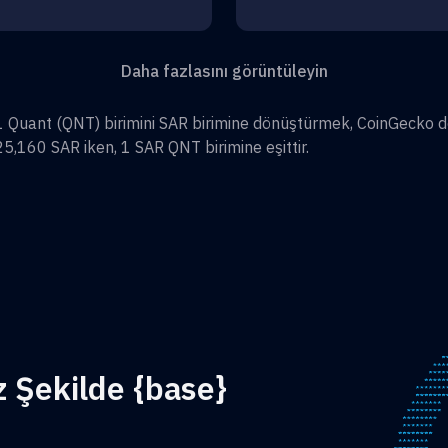
Daha fazlasını görüntüleyin
1
Quant
(
QNT
) birimini
SAR
birimine dönüştürmek, CoinGecko d
25,160
SAR
iken, 1
SAR
QNT
birimine eşittir.
z Şekilde {base}