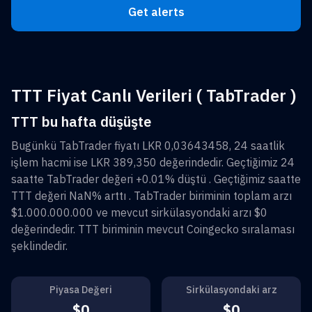
Get alerts
TTT Fiyat Canlı Verileri ( TabTrader )
TTT bu hafta düşüşte
Bugünkü
TabTrader
fiyatı
LKR 0,03643458
, 24 saatlik
işlem hacmi ise
LKR 389,350
değerindedir. Geçtiğimiz 24
saatte
TabTrader
değeri
+0.01%
düştü . Geçtiğimiz saatte
TTT
değeri
NaN%
arttı .
TabTrader
biriminin toplam arzı
$1.000.000.000
ve mevcut sirkülasyondaki arzı
$0
değerindedir.
TTT
biriminin mevcut Coingecko sıralaması
şeklindedir.
Piyasa Değeri
Sirkülasyondaki arz
$0
$0