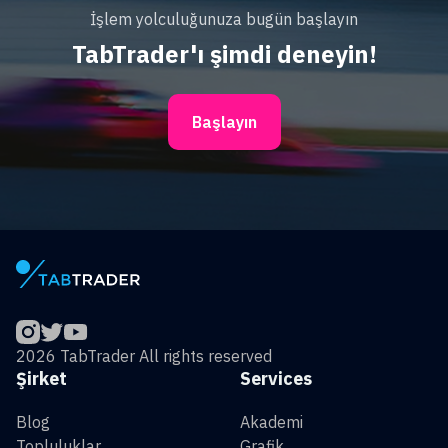
İşlem yolculuğunuza bugün başlayın
TabTrader'ı şimdi deneyin!
Başlayın
2026 TabTrader All rights reserved
Şirket
Services
Blog
Akademi
Topluluklar
Grafik