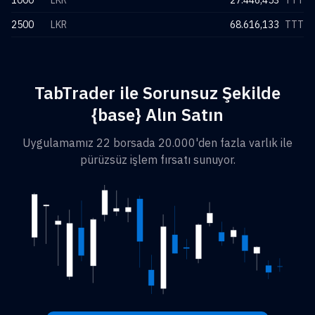
1000
LKR
27.446,453
TTT
2500
LKR
68.616,133
TTT
TabTrader ile Sorunsuz Şekilde
{base} Alın Satın
Uygulamamız 22 borsada 20.000'den fazla varlık ile
pürüzsüz işlem fırsatı sunuyor.