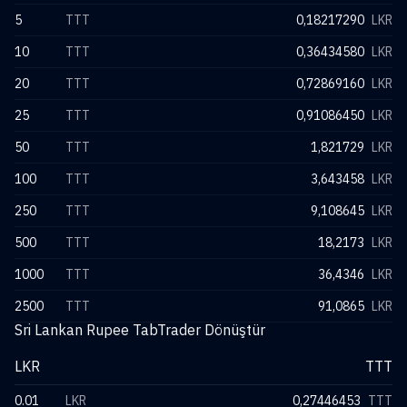
5
TTT
0,18217290
LKR
10
TTT
0,36434580
LKR
20
TTT
0,72869160
LKR
25
TTT
0,91086450
LKR
50
TTT
1,821729
LKR
100
TTT
3,643458
LKR
250
TTT
9,108645
LKR
500
TTT
18,2173
LKR
1000
TTT
36,4346
LKR
2500
TTT
91,0865
LKR
Sri Lankan Rupee TabTrader Dönüştür
LKR
TTT
0.01
LKR
0,27446453
TTT