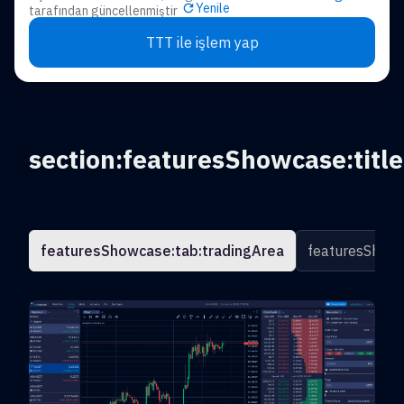
Yenile
tarafından güncellenmiştir
TTT ile işlem yap
section:featuresShowcase:title
featuresShowcase:tab:tradingArea
featuresShowc