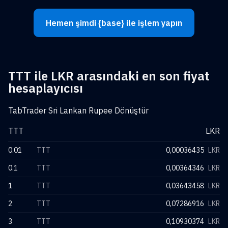
Hemen şimdi {base} ile işlem yapın
TTT ile LKR arasındaki en son fiyat
hesaplayıcısı
TabTrader Sri Lankan Rupee Dönüştür
TTT
LKR
0.01
TTT
0,00036435
LKR
0.1
TTT
0,00364346
LKR
1
TTT
0,03643458
LKR
2
TTT
0,07286916
LKR
3
TTT
0,10930374
LKR