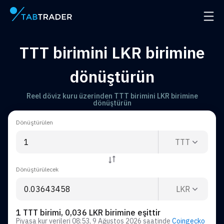
Ana Sayfa
Navig
TTT birimini LKR birimine
dönüştürün
Reel döviz kuru üzerinden TTT birimini LKR birimine
dönüştürün
Dönüştürülen
TTT
Dönüştürülecek
LKR
1 TTT birimi, 0,036 LKR birimine eşittir
Piyasa kur verileri
08:53, 9 Ağustos 2026
saatinde
Coingecko