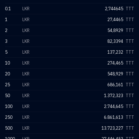
0.1
LKR
2,744645
TTT
1
LKR
27,4465
TTT
2
LKR
54,8929
TTT
3
LKR
82,3394
TTT
5
LKR
137,232
TTT
10
LKR
274,465
TTT
20
LKR
548,929
TTT
25
LKR
686,161
TTT
50
LKR
1.372,323
TTT
100
LKR
2.744,645
TTT
250
LKR
6.861,613
TTT
500
LKR
13.723,227
TTT