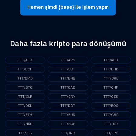
Hemen şimdi {base} ile işlem yapın
Daha fazla kripto para dönüşümü
TTT/AED
TTT/ARS
TTT/AUD
TTT/BCH
TTT/BDT
TTT/BHD
TTT/BMD
TTT/BNB
TTT/BRL
TTT/BTC
TTT/CAD
TTT/CHF
TTT/CLP
TTT/CNY
TTT/CZK
TTT/DKK
TTT/DOT
TTT/EOS
TTT/ETH
TTT/EUR
TTT/GBP
TTT/HKD
TTT/HUF
TTT/IDR
TTT/ILS
TTT/INR
TTT/JPY