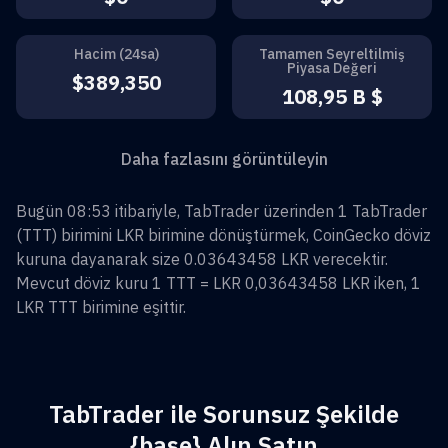
Hacim (24sa)
Tamamen Seyreltilmiş
Piyasa Değeri
$389,350
108,95 B $
Daha fazlasını görüntüleyin
Bugün 08:53 itibariyle, TabTrader üzerinden
1
TabTrader
(
TTT
) birimini
LKR
birimine dönüştürmek, CoinGecko döviz
kuruna dayanarak size
0.03643458
LKR
verecektir.
Mevcut döviz kuru 1
TTT
=
LKR 0,03643458
LKR
iken, 1
LKR
TTT
birimine eşittir.
TabTrader ile Sorunsuz Şekilde
{base} Alın Satın