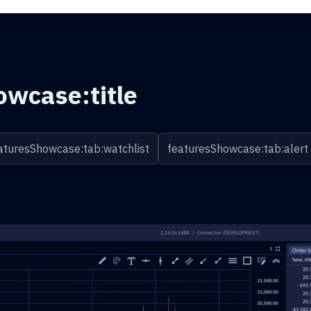
owcase:title
aturesShowcase:tab:watchlist
featuresShowcase:tab:alert