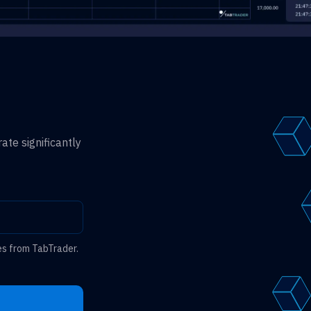
ate significantly
es from TabTrader.