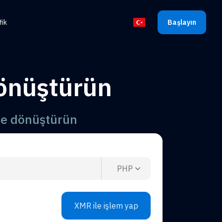
fik
Başlayın
Dili seçin
dönüştürün
ne dönüştürün
PHP
XMR ile işlem yap