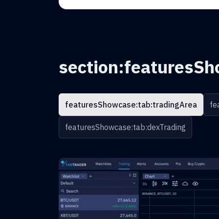
section:featuresSh
featuresShowcase:tab:tradingArea
fe
featuresShowcase:tab:dexTrading