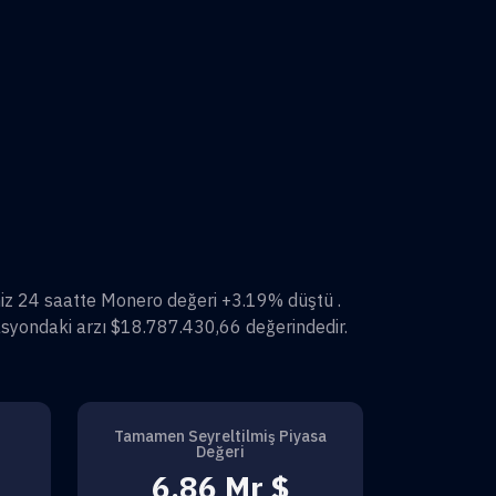
miz 24 saatte
Monero
değeri
+3.19%
düştü .
syondaki arzı
$18.787.430,66
değerindedir.
Tamamen Seyreltilmiş Piyasa
Değeri
6,86 Mr $