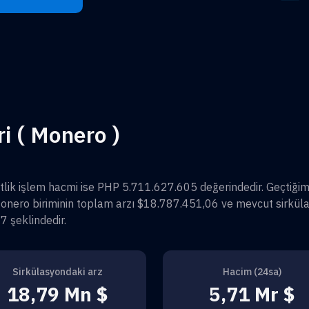
ri ( Monero )
tlik işlem hacmi ise
PHP 5.711.627.605
değerindedir. Geçtiği
onero
biriminin toplam arzı
$18.787.451,06
ve mevcut sirküla
17
şeklindedir.
Sirkülasyondaki arz
Hacim (24sa)
18,79 Mn $
5,71 Mr $