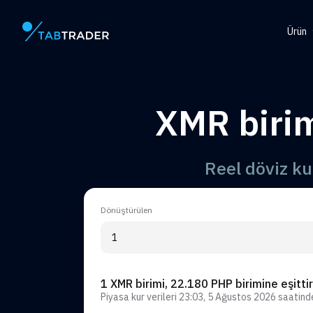
Ürün
Ana Sayfa
Help
Tok
XMR birim
QR O
Uyar
Reel döviz k
Dönüştürülen
1 XMR birimi, 22.180 PHP birimine eşittir
Piyasa kur verileri
23:03, 5 Ağustos 2026
saatin