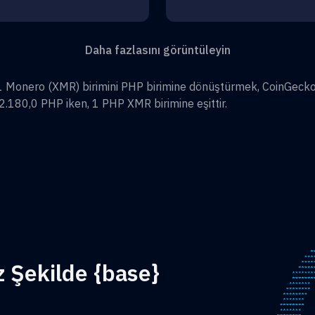
Daha fazlasını görüntüleyin
1
Monero
(
XMR
) birimini
PHP
birimine dönüştürmek, CoinGecko
2.180,0
PHP
iken, 1
PHP
XMR
birimine eşittir.
z Şekilde {base}