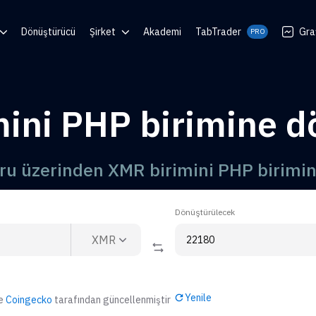
Dönüştürücü
Şirket
Akademi
TabTrader
Gra
PRO
 Center
Blog
en
Topluluklar
ini PHP birimine 
luşturucu
ı
uru üzerinden XMR birimini PHP birimi
Dönüştürülecek
XMR
Yenile
de
Coingecko
tarafından güncellenmiştir