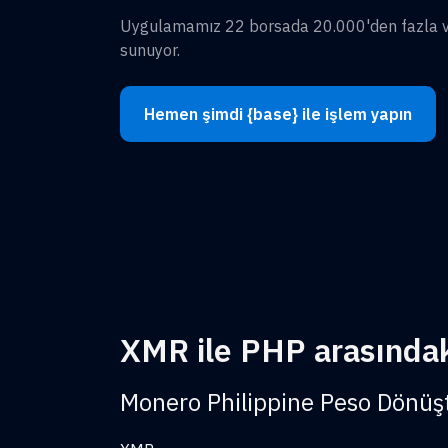
Uygulamamız 22 borsada 20.000'den fazla var
sunuyor.
Hemen şimdi {base} ile işlem yapın
XMR ile PHP arasındaki
Monero Philippine Peso Dönüş