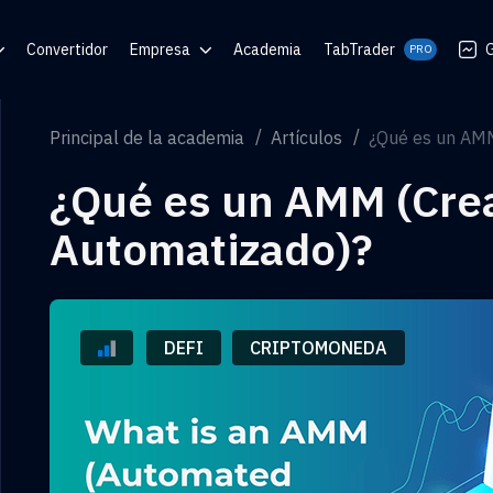
Convertidor
Empresa
Academia
TabTrader
G
PRO
 Ayuda
Blog
Principal de la academia
Artículos
¿Qué es un AM
Comunidades
¿Qué es un AMM (Cre
 de QR
Automatizado)?
DEFI
CRIPTOMONEDA