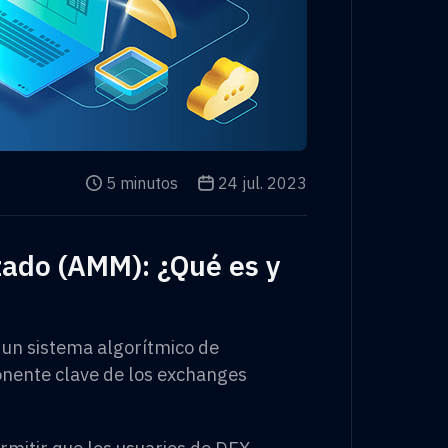
El tiempo de lectura es
5 minutos
La fecha de publicación es
24 jul. 2023
ado (AMM): ¿Qué es y
un sistema algorítmico de
nente clave de los exchanges
mitir que los usuarios de DEX