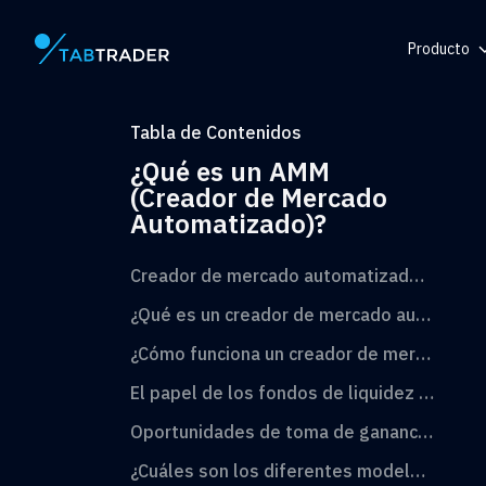
Producto
Página principal
Centro de
Tabla de Contenidos
Token
¿Qué es un AMM
Generador
(Creador de Mercado
Automatizado)?
Alerta
Creador de mercado automatizado (AMM): ¿Qué es y cómo funciona?
¿Qué es un creador de mercado automatizado (AMM)?
¿Cómo funciona un creador de mercado automatizado (AMM)?
El papel de los fondos de liquidez y los proveedores de liquidez en los AMM
Oportunidades de toma de ganancias con el AMM
¿Cuáles son los diferentes modelos de creadores de mercado automatizados (AMM)?