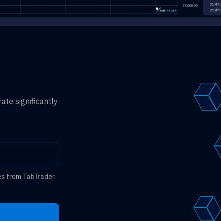
ate significantly
es from TabTrader.