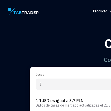
Producto
Página principal
Centro de
Token
C
Generador
Alerta
Co
Desde
1 TUSD es igual a 3,7 PLN
Datos de tasas de mercado actualizadas el
21:3