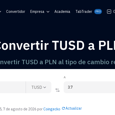
Convertidor
Empresa
Academia
TabTrader
G
PRO
 Ayuda
Blog
Comunidades
onvertir TUSD a P
 de QR
nvertir TUSD a PLN al tipo de cambio r
A
TUSD
Actualizar
5, 7 de agosto de 2026
por
Coingecko