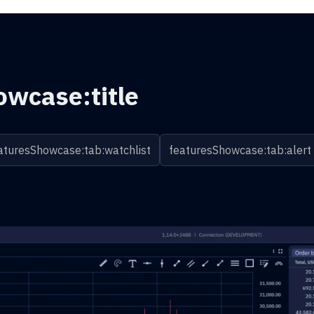
owcase:title
aturesShowcase:tab:watchlist
featuresShowcase:tab:alert