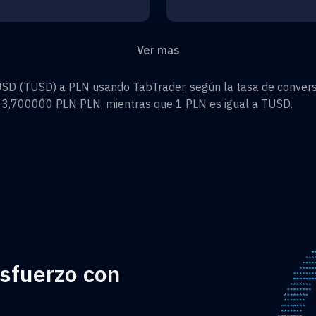
Ver mas
USD
(
TUSD
) a
PLN
usando TabTrader, según la tasa de conversi
=
3,700000 PLN
PLN
, mientras que 1
PLN
es igual a
TUSD
.
esfuerzo con