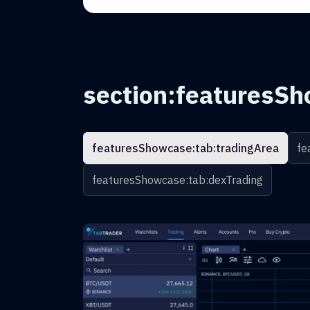
section:featuresSh
featuresShowcase:tab:tradingArea
fe
featuresShowcase:tab:dexTrading