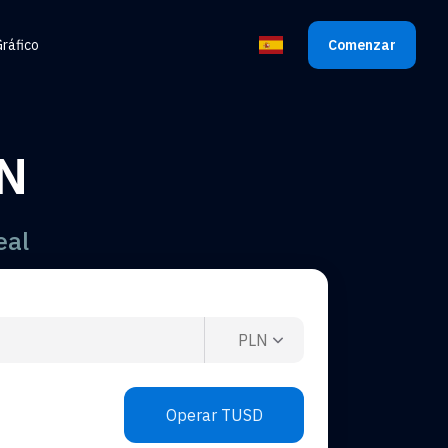
ráfico
Comenzar
Seleccionar Idioma
LN
eal
PLN
Operar TUSD