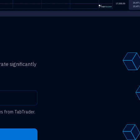
ate significantly
es from TabTrader.