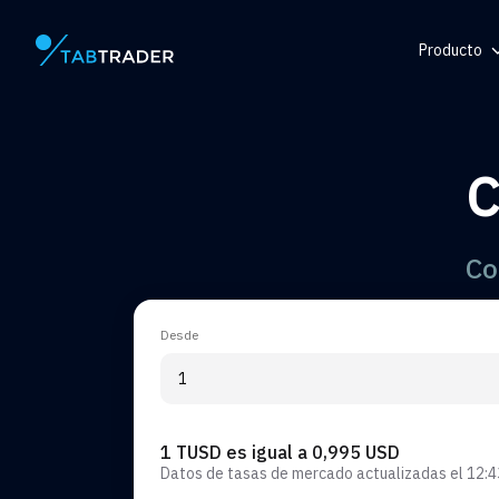
Producto
Página principal
Centro de
Token
C
Generador
Alerta
Co
Desde
1 TUSD es igual a 0,995 USD
Datos de tasas de mercado actualizadas el
12:4