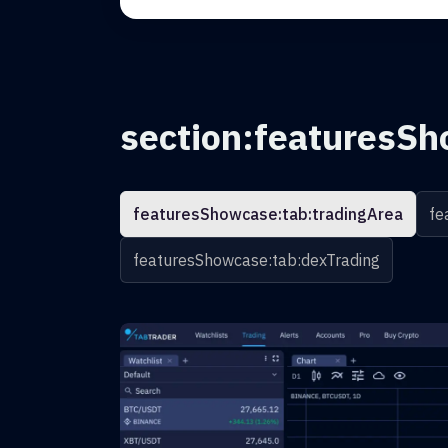
section:featuresSh
featuresShowcase:tab:tradingArea
fe
featuresShowcase:tab:dexTrading