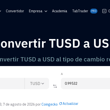
Convertidor
Empresa
Academia
TabTrader
G
PRO
 Ayuda
Blog
Comunidades
onvertir TUSD a U
 de QR
nvertir TUSD a USD al tipo de cambio r
A
TUSD
Actualizar
3, 7 de agosto de 2026
por
Coingecko