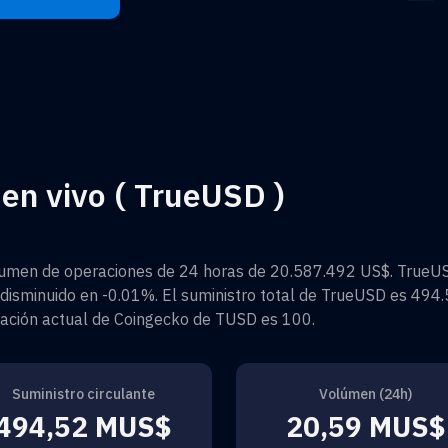
en vivo ( TrueUSD )
umen de operaciones de 24 horas de
20.587.492 US$
.
TrueU
disminuido en
-0.01%
. El suministro total de
TrueUSD
es
494.
ficación actual de Coingecko de
TUSD
es
100
.
Suministro circulante
Volúmen (24h)
494,52 MUS$
20,59 MUS$