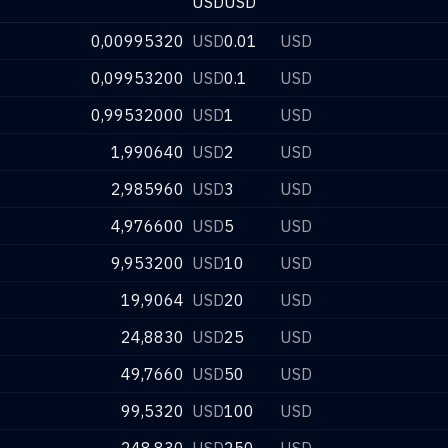
USD
USD
0,00995320
USD
0.01
USD
0,09953200
USD
0.1
USD
0,99532000
USD
1
USD
1,990640
USD
2
USD
2,985960
USD
3
USD
4,976600
USD
5
USD
9,953200
USD
10
USD
19,9064
USD
20
USD
24,8830
USD
25
USD
49,7660
USD
50
USD
99,5320
USD
100
USD