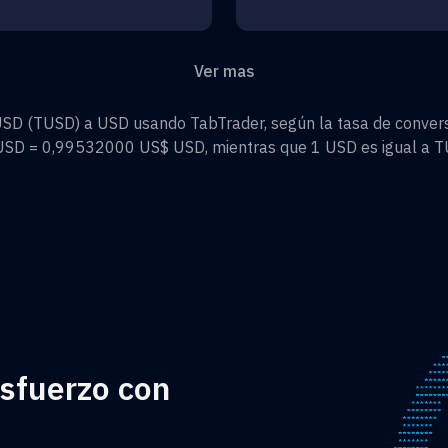
Ver mas
USD
(
TUSD
) a
USD
usando TabTrader, según la tasa de convers
USD
=
0,99532000 US$
USD
, mientras que 1
USD
es igual a
T
esfuerzo con