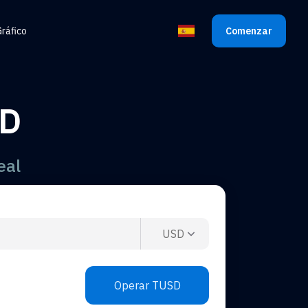
ráfico
Comenzar
Seleccionar Idioma
SD
eal
USD
Operar TUSD