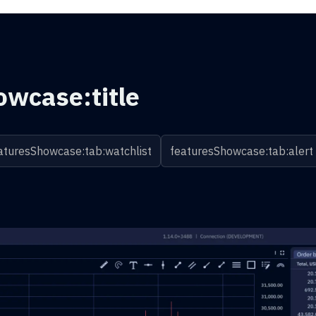
owcase:title
aturesShowcase:tab:watchlist
featuresShowcase:tab:alert