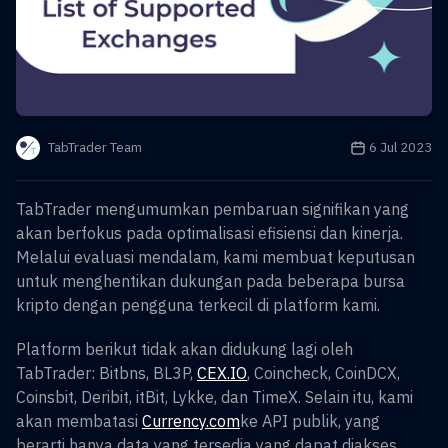
Tanggal publikas
6 Jul 2023
TabTrader Team
TabTrader mengumumkan pembaruan signifikan yang
akan berfokus pada optimalisasi efisiensi dan kinerja.
Melalui evaluasi mendalam, kami membuat keputusan
untuk menghentikan dukungan pada beberapa bursa
kripto dengan pengguna terkecil di platform kami.
Platform berikut tidak akan didukung lagi oleh
TabTrader: Bitbns, BL3P,
CEX.IO
, Coincheck, CoinDCX,
Coinsbit, Deribit, itBit, Lykke, dan TimeX. Selain itu, kami
akan membatasi
Currency.com
ke API publik, yang
berarti hanya data yang tersedia yang dapat diakses