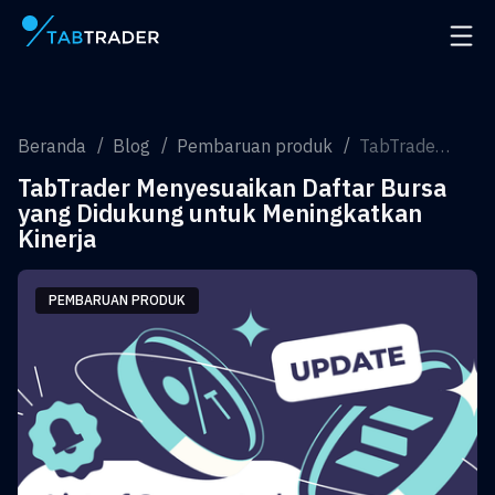
Halaman utama
Buka 
Beranda
Blog
Pembaruan produk
TabTrader Menyesuaikan Daftar Bursa yang Didukung untuk Meningkatkan Kinerja
TabTrader Menyesuaikan Daftar Bursa
yang Didukung untuk Meningkatkan
Kinerja
PEMBARUAN PRODUK