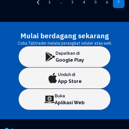
1
...
3
4
5
6
7
Mulai berdagang sekarang
Coba Tabtrader melalui perangkat seluler atau web
Dapatkan di
Google Play
Unduh di
App Store
Buka
Aplikasi Web