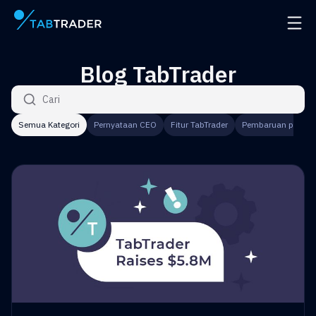
Halaman utama
Buka 
Blog TabTrader
Mencari Artikel
Semua Kategori
Pernyataan CEO
Fitur TabTrader
Pembaruan produk