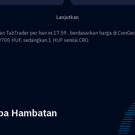
Lanjutkan
TabTrader per hari ini 17.59 , berdasarkan harga di CoinGe
9700
HUF
, sedangkan 1
HUF
senilai
CRO
.
npa Hambatan