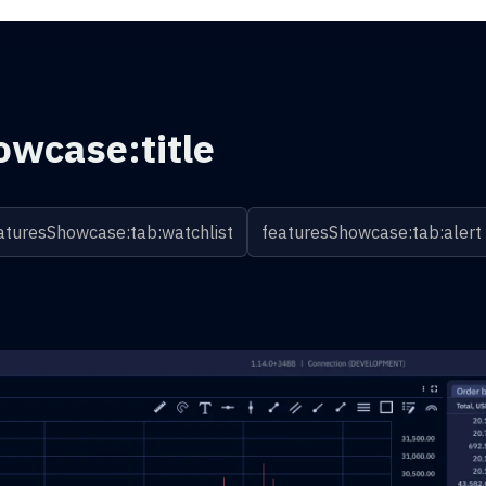
owcase:title
aturesShowcase:tab:watchlist
featuresShowcase:tab:alert