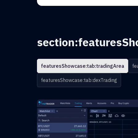
section:featuresSh
featuresShowcase:tab:tradingArea
fe
featuresShowcase:tab:dexTrading