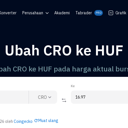
Konverter
Perusahaan
Akademi
Tabrader
Grafik
PRO
an
Blog
Komunitas
Ubah CRO ke HUF
QR
uan
bah CRO ke HUF pada harga aktual bur
Ke
CRO
Muat ulang
026
oleh
Coingecko