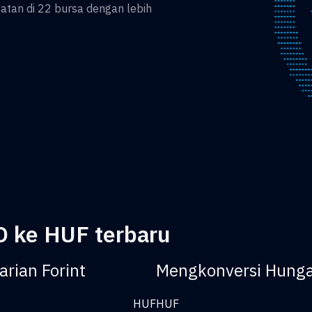
an di 22 bursa dengan lebih
O ke HUF terbaru
rian Forint
Mengkonversi Hungar
HUF
HUF