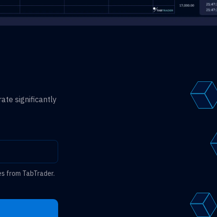
ate significantly
es from TabTrader.