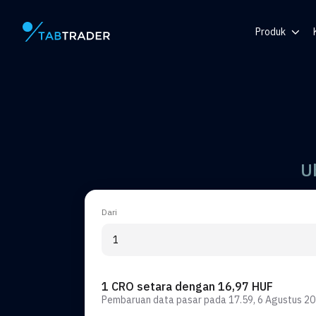
Produk
Halaman utama
Pusat Bantu
Token
Generator 
Pemberitah
U
Dari
1 CRO setara dengan 16,97 HUF
Pembaruan data pasar pada
17.59, 6 Agustus 2