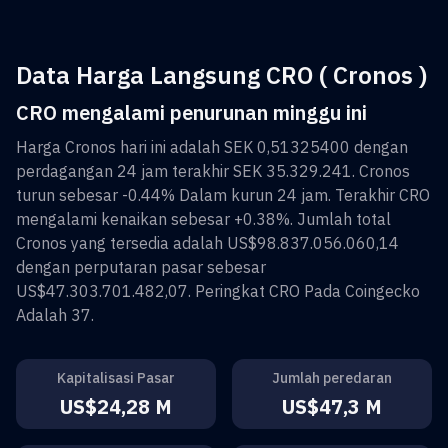
Data Harga Langsung CRO ( Cronos )
CRO mengalami penurunan minggu ini
Harga
Cronos
hari ini adalah
SEK 0,51325400
dengan
perdagangan 24 jam terakhir
SEK 35.329.241
.
Cronos
turun sebesar
-0.44%
Dalam kurun 24 jam. Terakhir
CRO
mengalami kenaikan sebesar
+0.38%
. Jumlah total
Cronos
yang tersedia adalah
US$98.837.056.060,14
dengan perputaran pasar sebesar
US$47.303.701.482,07
. Peringkat
CRO
Pada Coingecko
Adalah
37
.
Kapitalisasi Pasar
Jumlah peredaran
US$24,28 M
US$47,3 M