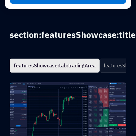
section:featuresShowcase:title
featuresShowcase:tab:tradingArea
featuresShowc