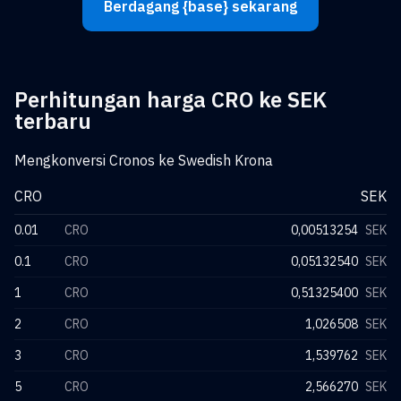
Berdagang {base} sekarang
Perhitungan harga CRO ke SEK
terbaru
Mengkonversi Cronos ke Swedish Krona
CRO
SEK
0.01
CRO
0,00513254
SEK
0.1
CRO
0,05132540
SEK
1
CRO
0,51325400
SEK
2
CRO
1,026508
SEK
3
CRO
1,539762
SEK
5
CRO
2,566270
SEK