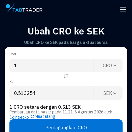
Halaman utama
Buka 
Ubah CRO ke SEK
Ubah CRO ke SEK pada harga aktual bursa
Dari
CRO
Ke
SEK
1 CRO setara dengan 0,513 SEK
Pembaruan data pasar pada
11.21, 6 Agustus 2026
oleh
Muat ulang
Coingecko
Perdagangkan CRO