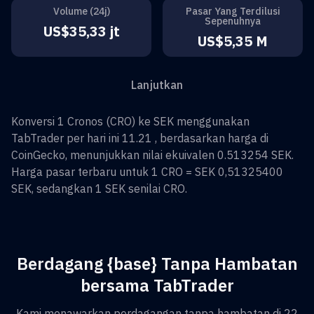
Volume (24j)
Pasar Yang Terdilusi
Sepenuhnya
US$35,33 jt
US$5,35 M
Lanjutkan
Konversi
1
Cronos
(
CRO
) ke
SEK
menggunakan
TabTrader per hari ini 11.21 , berdasarkan harga di
CoinGecko, menunjukkan nilai ekuivalen
0.513254
SEK
.
Harga pasar terbaru untuk 1
CRO
=
SEK 0,51325400
SEK
, sedangkan 1
SEK
senilai
CRO
.
Berdagang {base} Tanpa Hambatan
bersama TabTrader
Kami menawarkan perdagangan tanpa hambatan di 22