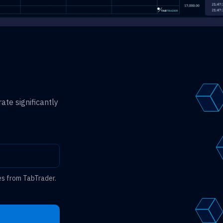
ate significantly
es from TabTrader.