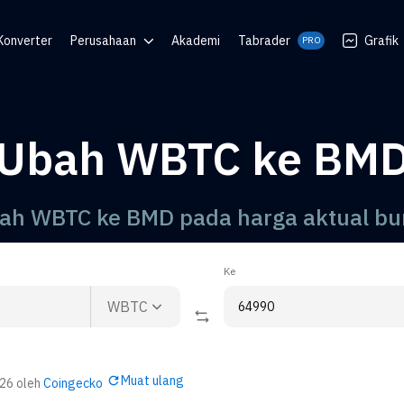
Konverter
Perusahaan
Akademi
Tabrader
Grafik
PRO
an
Blog
Komunitas
Ubah WBTC ke BM
QR
uan
ah WBTC ke BMD pada harga aktual bu
Ke
WBTC
Muat ulang
026
oleh
Coingecko