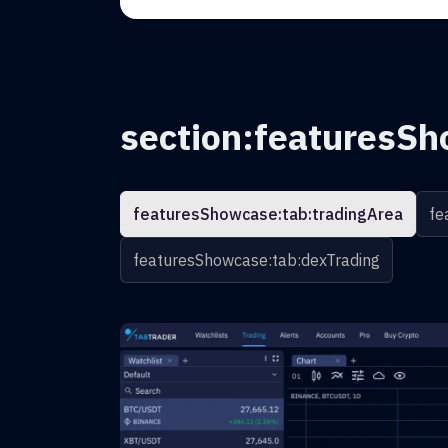
section:featuresSh
featuresShowcase:tab:tradingArea
fe
featuresShowcase:tab:dexTrading