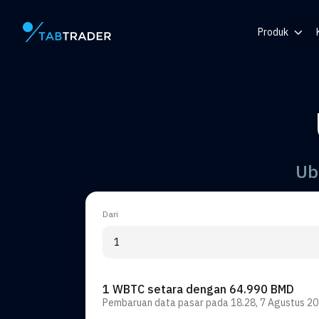
Produk
Halaman utama
Pusat Bantu
Token
Generator 
Pemberitah
Ub
Dari
1 WBTC setara dengan 64.990 BMD
Pembaruan data pasar pada
18.28, 7 Agustus 2