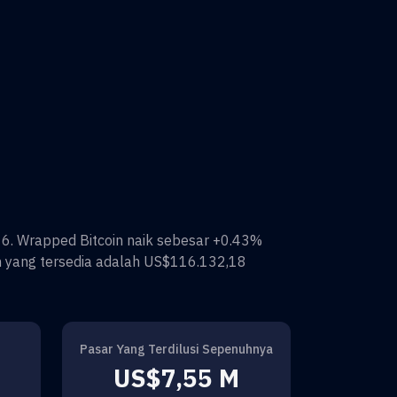
16
.
Wrapped Bitcoin
naik sebesar
+0.43%
n
yang tersedia adalah
US$116.132,18
Pasar Yang Terdilusi Sepenuhnya
US$7,55 M