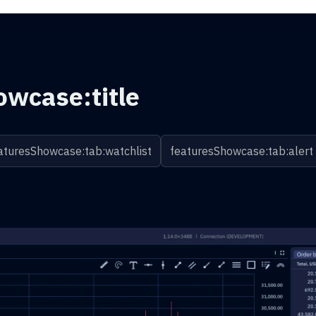
owcase:title
aturesShowcase:tab:watchlist
featuresShowcase:tab:alert