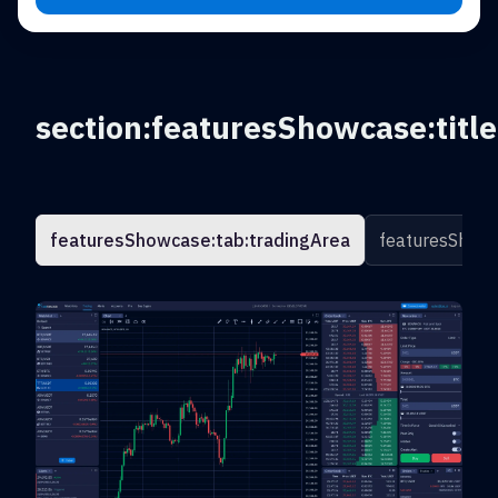
section:featuresShowcase:title
featuresShowcase:tab:tradingArea
featuresShowc