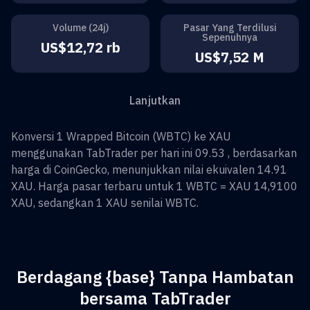
Volume (24j)
Pasar Yang Terdilusi
Sepenuhnya
US$12,72 rb
US$7,52 M
Lanjutkan
Konversi
1
Wrapped Bitcoin
(
WBTC
) ke
XAU
menggunakan TabTrader per hari ini 09.53 , berdasarkan
harga di CoinGecko, menunjukkan nilai ekuivalen
14.91
XAU
. Harga pasar terbaru untuk 1
WBTC
=
XAU 14,9100
XAU
, sedangkan 1
XAU
senilai
WBTC
.
Berdagang {base} Tanpa Hambatan
bersama TabTrader