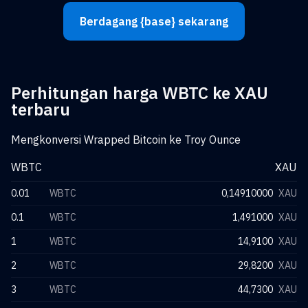
Berdagang {base} sekarang
Perhitungan harga WBTC ke XAU
terbaru
Mengkonversi Wrapped Bitcoin ke Troy Ounce
WBTC
XAU
0.01
WBTC
0,14910000
XAU
0.1
WBTC
1,491000
XAU
1
WBTC
14,9100
XAU
2
WBTC
29,8200
XAU
3
WBTC
44,7300
XAU