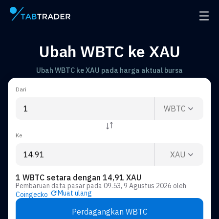
Halaman utama
Buka 
Ubah WBTC ke XAU
Ubah WBTC ke XAU pada harga aktual bursa
Dari
WBTC
Ke
XAU
1 WBTC setara dengan 14,91 XAU
Pembaruan data pasar pada
09.53, 9 Agustus 2026
oleh
Muat ulang
Coingecko
Perdagangkan WBTC