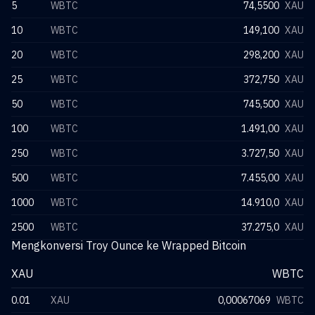
5
WBTC
74,5500
XAU
10
WBTC
149,100
XAU
20
WBTC
298,200
XAU
25
WBTC
372,750
XAU
50
WBTC
745,500
XAU
100
WBTC
1.491,00
XAU
250
WBTC
3.727,50
XAU
500
WBTC
7.455,00
XAU
1000
WBTC
14.910,0
XAU
2500
WBTC
37.275,0
XAU
Mengkonversi Troy Ounce ke Wrapped Bitcoin
XAU
WBTC
0.01
XAU
0,00067069
WBTC