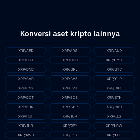
Peredearan XRP di pasar kini mencapai US$62.533.271.955,00
Konversi aset kripto lainnya
XRP/AED
XRP/ARS
XRP/AUD
XRP/BDT
XRP/BHD
XRP/BMD
XRP/BNB
XRP/BRL
XRP/BTC
XRP/CAD
XRP/CHF
XRP/CLP
XRP/CNY
XRP/CZK
XRP/DKK
XRP/DOT
XRP/EOS
XRP/ETH
XRP/EUR
XRP/GBP
XRP/HKD
XRP/HUF
XRP/IDR
XRP/ILS
XRP/INR
XRP/JPY
XRP/KRW
XRP/KWD
XRP/LKR
XRP/LTC