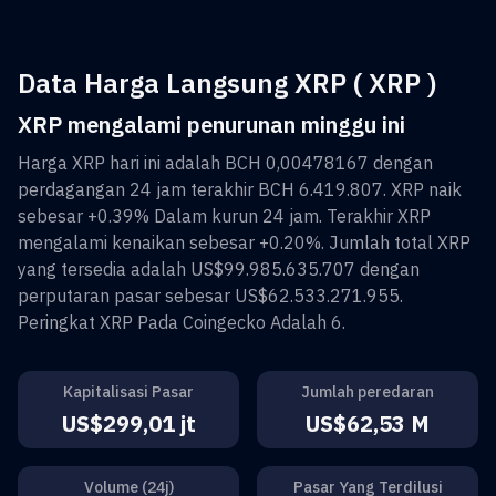
Data Harga Langsung XRP ( XRP )
XRP mengalami penurunan minggu ini
Harga
XRP
hari ini adalah
BCH 0,00478167
dengan
perdagangan 24 jam terakhir
BCH 6.419.807
.
XRP
naik
sebesar
+0.39%
Dalam kurun 24 jam. Terakhir
XRP
mengalami kenaikan sebesar
+0.20%
. Jumlah total
XRP
yang tersedia adalah
US$99.985.635.707
dengan
perputaran pasar sebesar
US$62.533.271.955
.
Peringkat
XRP
Pada Coingecko Adalah
6
.
Kapitalisasi Pasar
Jumlah peredaran
US$299,01 jt
US$62,53 M
Volume (24j)
Pasar Yang Terdilusi