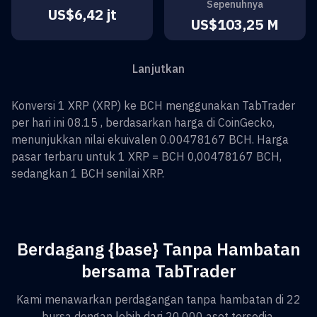
Sepenuhnya
US$6,42 jt
US$103,25 M
Lanjutkan
Konversi
1
XRP
(
XRP
) ke
BCH
menggunakan TabTrader
per hari ini 08.15 , berdasarkan harga di CoinGecko,
menunjukkan nilai ekuivalen
0.00478167
BCH
. Harga
pasar terbaru untuk 1
XRP
=
BCH 0,00478167
BCH
,
sedangkan 1
BCH
senilai
XRP
.
Berdagang {base} Tanpa Hambatan
bersama TabTrader
Kami menawarkan perdagangan tanpa hambatan di 22
bursa dengan lebih dari 20.000 aset tersedia.