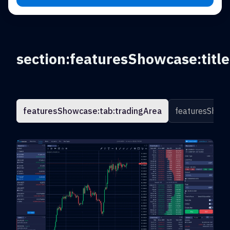
section:featuresShowcase:title
featuresShowcase:tab:tradingArea
featuresShowc