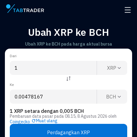
Halaman utama
Buka 
Ubah XRP ke BCH
Ubah XRP ke BCH pada harga aktual bursa
Dari
XRP
Ke
BCH
1 XRP setara dengan 0,005 BCH
Pembaruan data pasar pada
08.15, 8 Agustus 2026
oleh
Muat ulang
Coingecko
Perdagangkan XRP