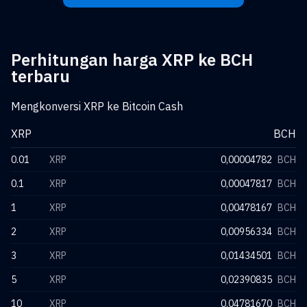
Perhitungan harga XRP ke BCH
terbaru
Mengkonversi XRP ke Bitcoin Cash
XRP
BCH
0.01
XRP
0,00004782
BCH
0.1
XRP
0,00047817
BCH
1
XRP
0,00478167
BCH
2
XRP
0,00956334
BCH
3
XRP
0,01434501
BCH
5
XRP
0,02390835
BCH
10
XRP
0,04781670
BCH