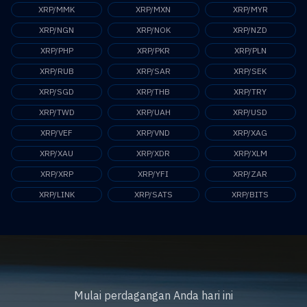
XRP/MMK
XRP/MXN
XRP/MYR
XRP/NGN
XRP/NOK
XRP/NZD
XRP/PHP
XRP/PKR
XRP/PLN
XRP/RUB
XRP/SAR
XRP/SEK
XRP/SGD
XRP/THB
XRP/TRY
XRP/TWD
XRP/UAH
XRP/USD
XRP/VEF
XRP/VND
XRP/XAG
XRP/XAU
XRP/XDR
XRP/XLM
XRP/XRP
XRP/YFI
XRP/ZAR
XRP/LINK
XRP/SATS
XRP/BITS
Mulai perdagangan Anda hari ini