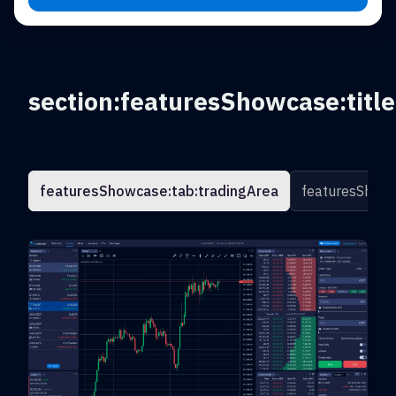
section:featuresShowcase:title
featuresShowcase:tab:tradingArea
featuresShowc