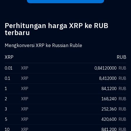
Perhitungan harga XRP ke RUB
terbaru
Mengkonversi XRP ke Russian Ruble
XRP
RUB
0.01
XRP
0,84120000
RUB
0.1
XRP
8,412000
RUB
1
XRP
84,1200
RUB
2
XRP
168,240
RUB
3
XRP
252,360
RUB
5
XRP
420,600
RUB
10
XRP
841,200
RUB