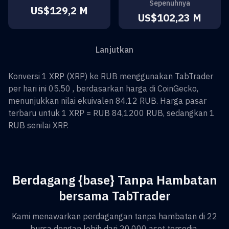
Sepenuhnya
US$129,2 M
US$102,23 M
Lanjutkan
Konversi
1
XRP
(
XRP
) ke
RUB
menggunakan TabTrader
per hari ini 05.50 , berdasarkan harga di CoinGecko,
menunjukkan nilai ekuivalen
84.12
RUB
. Harga pasar
terbaru untuk 1
XRP
=
RUB 84,1200
RUB
, sedangkan 1
RUB
senilai
XRP
.
Berdagang {base} Tanpa Hambatan
bersama TabTrader
Kami menawarkan perdagangan tanpa hambatan di 22
bursa dengan lebih dari 20.000 aset tersedia.