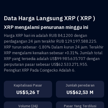
Data Harga Langsung XRP ( XRP )
XRP mengalami penurunan minggu ini
Harga
XRP
hari ini adalah
RUB 84,1200
dengan
perdagangan 24 jam terakhir
RUB 129.197.588.225
.
XRP
turun sebesar
-1.80%
Dalam kurun 24 jam. Terakhir
XRP
mengalami kenaikan sebesar
+0.31%
. Jumlah total
XRP
yang tersedia adalah
US$99.985.635.707
dengan
perputaran pasar sebesar
US$62.533.271.955
.
Peringkat
XRP
Pada Coingecko Adalah
6
.
Kapitalisasi Pasar
Jumlah peredaran
US$5,26 T
US$62,53 M
Volume (24j)
Pasar Yang Terdilusi