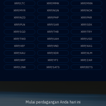
XRP/LTC
XRP/MMK
XRP/MXN
XRP/MYR
XRP/NGN
XRP/NOK
XRP/NZD
XRP/PHP
XRP/PKR
XRP/PLN
XRP/SAR
XRP/SEK
XRP/SGD
XRP/THB
XRP/TRY
XRP/TWD
XRP/UAH
XRP/USD
XRP/VEF
XRP/VND
XRP/XAG
XRP/XAU
XRP/XDR
XRP/XLM
XRP/XRP
XRP/YFI
XRP/ZAR
XRP/LINK
XRP/SATS
XRP/BITS
Mulai perdagangan Anda hari ini