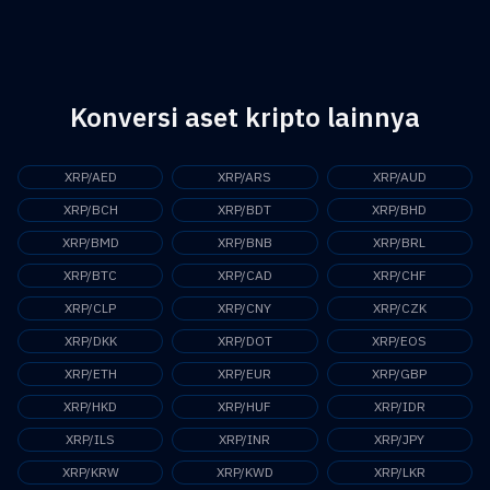
Peredearan XRP di pasar kini mencapai US$62.533.271.955,00
Konversi aset kripto lainnya
XRP/AED
XRP/ARS
XRP/AUD
XRP/BCH
XRP/BDT
XRP/BHD
XRP/BMD
XRP/BNB
XRP/BRL
XRP/BTC
XRP/CAD
XRP/CHF
XRP/CLP
XRP/CNY
XRP/CZK
XRP/DKK
XRP/DOT
XRP/EOS
XRP/ETH
XRP/EUR
XRP/GBP
XRP/HKD
XRP/HUF
XRP/IDR
XRP/ILS
XRP/INR
XRP/JPY
XRP/KRW
XRP/KWD
XRP/LKR