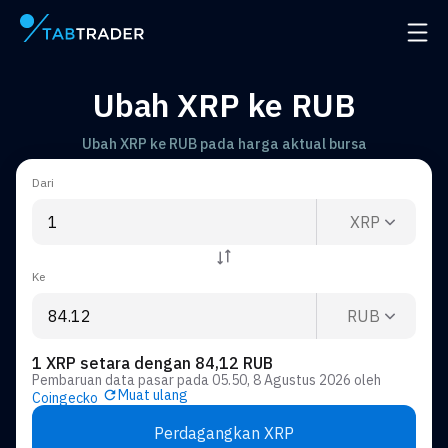
Halaman utama
Buka 
Ubah XRP ke RUB
Ubah XRP ke RUB pada harga aktual bursa
Dari
XRP
Ke
RUB
1 XRP setara dengan 84,12 RUB
Pembaruan data pasar pada
05.50, 8 Agustus 2026
oleh
Muat ulang
Coingecko
Perdagangkan XRP