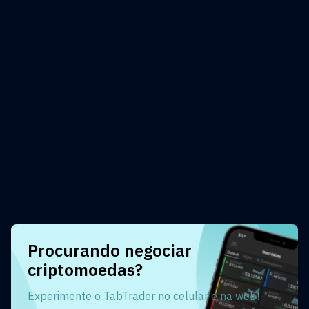
Procurando negociar
criptomoedas?
Experimente o TabTrader no celular e na web!