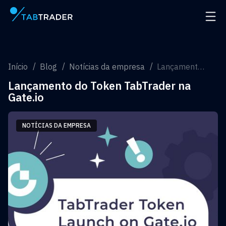
Página principal
Abrir
Início
Blog
Notícias da empresa
Lançamento do Token TabTrader na Gate.io
Lançamento do Token TabTrader na
Gate.io
NOTÍCIAS DA EMPRESA