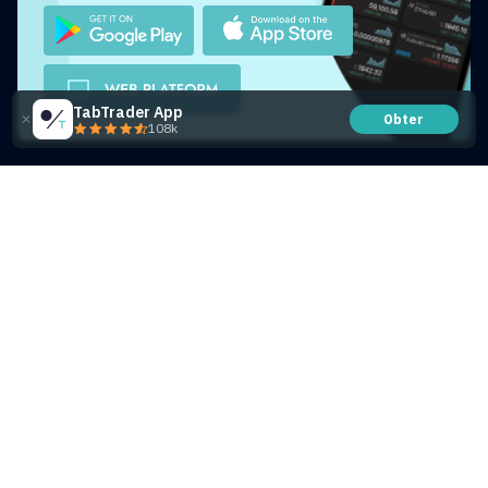
TabTrader App
Obter
108k
Share this article
Artigos que você também pode
gostar