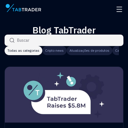
Página principal
Abrir
Blog TabTrader
Buscar artigos
Todas as categorias
Cripto news
Atualizações de produtos
Caracter