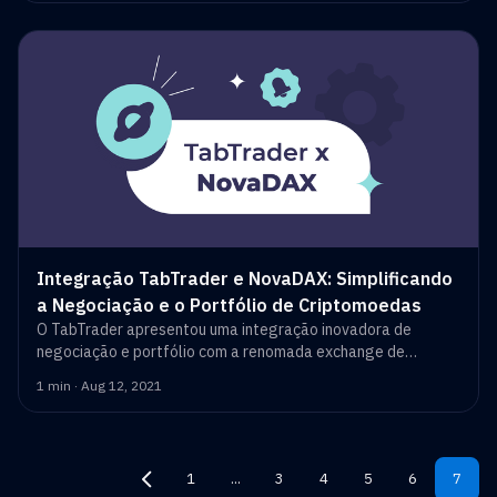
Integração TabTrader e NovaDAX: Simplificando
a Negociação e o Portfólio de Criptomoedas
O TabTrader apresentou uma integração inovadora de
negociação e portfólio com a renomada exchange de
derivativos de criptomoedas, a NovaDAX
1 min · Aug 12, 2021
1
...
3
4
5
6
7