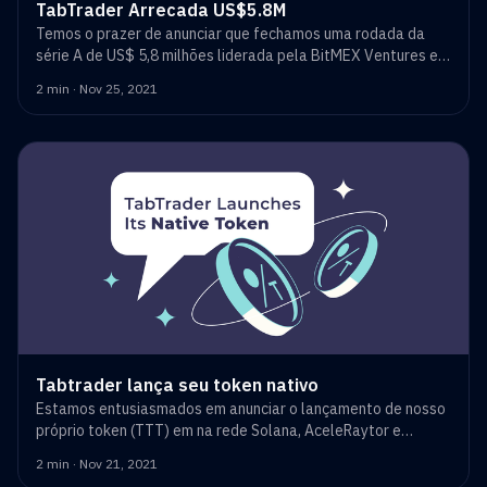
TabTrader Arrecada US$5.8M
Temos o prazer de anunciar que fechamos uma rodada da
série A de US$ 5,8 milhões liderada pela BitMEX Ventures e
nos juntamos à Hashkey Capital, Spartan Capital, SGH
2 min · Nov 25, 2021
Capital, SOSV e Artesian Venture Partners.
Tabtrader lança seu token nativo
Estamos entusiasmados em anunciar o lançamento de nosso
próprio token (TTT) em na rede Solana, AceleRaytor e
Gate.io em 1º de dezembro.
2 min · Nov 21, 2021