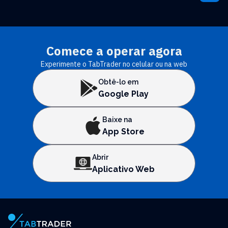
Comece a operar agora
Experimente o TabTrader no celular ou na web
Obtê-lo em
Google Play
Baixe na
App Store
Abrir
Aplicativo Web