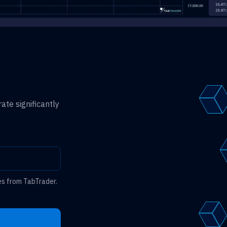
ate significantly
es from TabTrader.