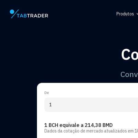
Produtos
Página principal
Central d
Token
Co
Gerador 
Alerta
Conv
De
1 BCH equivale a 214,38 BMD
Dados da cotação de mercado atualizados em
1