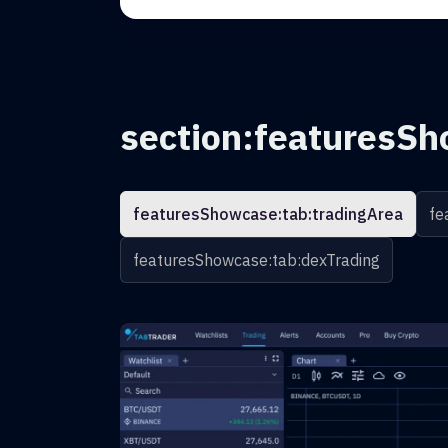
section:featuresSh
featuresShowcase:tab:tradingArea
fe
featuresShowcase:tab:dexTrading