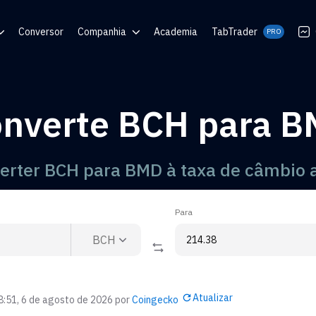
Conversor
Companhia
Academia
TabTrader
PRO
e Ajuda
Blog
Comunidades
nverte BCH para 
QR
erter BCH para BMD à taxa de câmbio a
Para
BCH
Atualizar
8:51, 6 de agosto de 2026
por
Coingecko