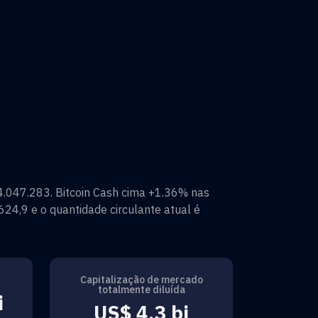
.047.283
.
Bitcoin Cash
cima
+1.36%
nas
624,9
e o quantidade circulante atual é
Capitalização de mercado
totalmente diluída
i
US$ 4,3 bi