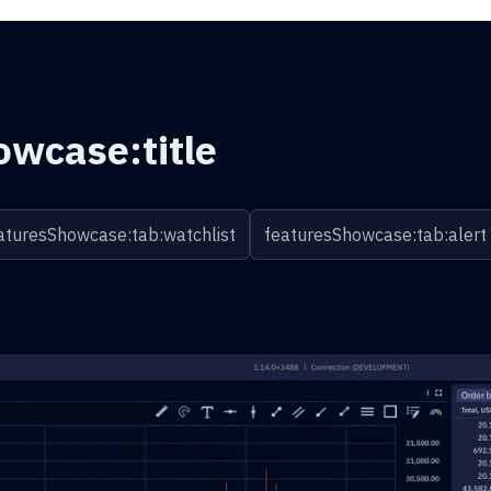
owcase:title
aturesShowcase:tab:watchlist
featuresShowcase:tab:alert